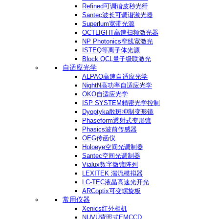
Refined可调谐皮秒光纤
Santec波长可调谐激光器
Superlum宽带光源
OCTLIGHT高速扫频激光器
NP Photonics窄线宽激光
ISTEQ等离子体光源
Block QCL量子级联激光
自适应光学
ALPAO高速自适应光学
NightN高功率自适应光学
OKO自适应光学
ISP SYSTEM精密光学控制
Dyoptyka散斑抑制变形镜
Phaseform透射式变形镜
Phasics波前传感器
OEG传函仪
Holoeye空间光调制器
Santec空间光调制器
Vialux数字微镜阵列
LEXITEK 湍流模拟器
LC-TEC液晶高速光开光
ARCoptix可变螺旋板
常用仪器
Xenics红外相机
NUVÜ背照式EMCCD