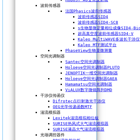
波前传感器
法国Phasics波前传感器
波前传感器SID4
波前传感器SID4-SC8
s生物显微定量相位成像SID4-Bi
超高真空度波前传感器SID4-V
Kaleo MultiWAVE多波长干涉仪
Kaleo MTF测试平台
PhaseView生物显微测量
空间光调制器
Santec空间光调制器
Holoeye空间光调制器PLUTO
JENOPTIK一维空间光调制器
Holoeye空间光调制器GAEA
Hamamatsu空间光调制器
ViALUX数字微镜阵列DMD
干涉仪传函仪
Difrotec点衍射激光干涉仪
OEG光学传递函数MTF
湍流模拟器
Lexitek湍流模拟相位板
SURISE热风式大气湍流模拟器
SURISE液晶大气湍流模拟器
光场调控器件