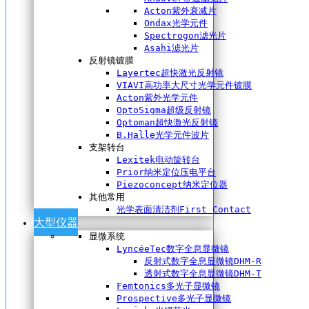
Acton紫外衰减片
Ondax光学元件
Spectrogon滤光片
Asahi滤光片
反射镜镀膜
Layertec超快激光反射镜
VIAVI高功率大尺寸光学元件镀膜
Acton紫外光学元件
OptoSigma超级反射镜
Optoman超快激光反射镜
B.Halle光学元件波片
支架转台
Lexitek电动旋转台
Prior纳米定位压电平台
Piezoconcept纳米定位器
其他常用
光学表面清洁剂First Contact
大型仪器
显微系统
LyncéeTec数字全息显微镜
反射式数字全息显微镜DHM-R
透射式数字全息显微镜DHM-T
Femtonics多光子显微镜
Prospective多光子显微镜