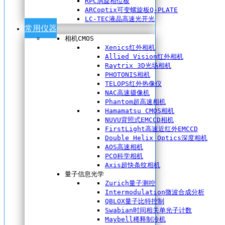
RPC涡旋相位板
ARCoptix可变螺旋板Q-PLATE
LC-TEC液晶高速光开光
常用仪器
相机CMOS
Xenics红外相机
Allied Vision红外相机
Raytrix 3D光场相机
PHOTONIS相机
TELOPS红外热像仪
NAC高速摄像机
Phantom超高速相机
Hamamatsu CMOS相机
NUVU背照式EMCCD相机
FirstLight高速近红外EMCCD
Double Helix Optics深度相机
AOS高速相机
PCO科学相机
Axis超快条纹相机
量子信息光学
Zurich量子测控
Intermodulation微波合成分析
QBLOX量子比特控制
Swabian时间相关单光子计数
Maybell稀释制冷机