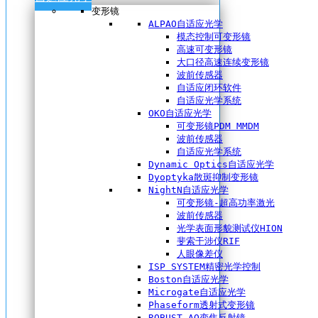
变形镜
ALPAO自适应光学
模态控制可变形镜
高速可变形镜
大口径高速连续变形镜
波前传感器
自适应闭环软件
自适应光学系统
OKO自适应光学
可变形镜PDM MMDM
波前传感器
自适应光学系统
Dynamic Optics自适应光学
Dyoptyka散斑抑制变形镜
NightN自适应光学
可变形镜-超高功率激光
波前传感器
光学表面形貌测试仪HION
斐索干涉仪RIF
人眼像差仪
ISP SYSTEM精密光学控制
Boston自适应光学
Microgate自适应光学
Phaseform透射式变形镜
ROBUST AO变焦反射镜