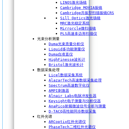
LINOS激光场镜
Cambridge MOVIA振镜
Cambridge共振型扫描振镜CRS
Sill Optics激光场镜
MRC激光稳定系统
Mirrorcle微扫描镜
PLS高速多边形扫描仪
光束分析测量
Duma光束质量分析仪
Liquid多功能测量仪
Duma自准直仪
HighFinesse波长计
Bristol激光波长计
数据采集处理
Licel数据采集系统
AlazarTech高速数据采集处理
Spectrum高速数字化仪
AMPI刺激器
Alnair Labs电脉冲发生器
Keysight电子测量与分析仪器
AnaPico射频微波信号分析与测量
D-TACQ高性能同步数据采集
红外光谱
ARCoptix红外光谱仪
PhaseTech二维红外光谱仪