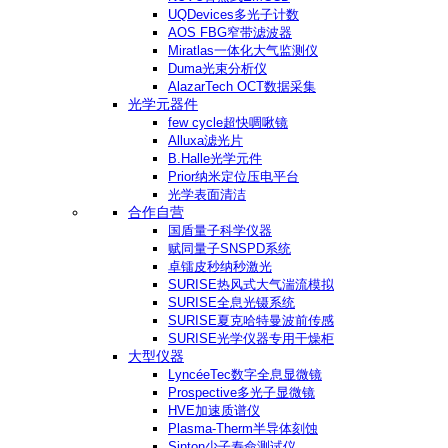
UQDevices多光子计数
AOS FBG窄带滤波器
Miratlas一体化大气监测仪
Duma光束分析仪
AlazarTech OCT数据采集
光学元器件
few cycle超快啁啾镜
Alluxa滤光片
B.Halle光学元件
Prior纳米定位压电平台
光学表面清洁
合作自营
国盾量子科学仪器
赋同量子SNSPD系统
卓镭皮秒纳秒激光
SURISE热风式大气湍流模拟
SURISE全息光镊系统
SURISE夏克哈特曼波前传感
SURISE光学仪器专用干燥柜
大型仪器
LyncéeTec数字全息显微镜
Prospective多光子显微镜
HVE加速质谱仪
Plasma-Therm半导体刻蚀
Sinton少子寿命测试仪