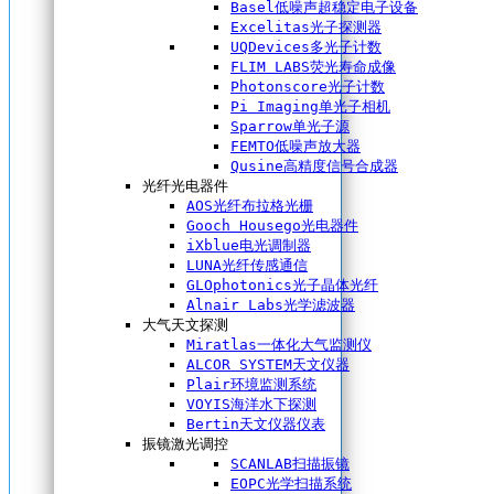
Basel低噪声超稳定电子设备
Excelitas光子探测器
UQDevices多光子计数
FLIM LABS荧光寿命成像
Photonscore光子计数
Pi Imaging单光子相机
Sparrow单光子源
FEMTO低噪声放大器
Qusine高精度信号合成器
光纤光电器件
AOS光纤布拉格光栅
Gooch Housego光电器件
iXblue电光调制器
LUNA光纤传感通信
GLOphotonics光子晶体光纤
Alnair Labs光学滤波器
大气天文探测
Miratlas一体化大气监测仪
ALCOR SYSTEM天文仪器
Plair环境监测系统
VOYIS海洋水下探测
Bertin天文仪器仪表
振镜激光调控
SCANLAB扫描振镜
EOPC光学扫描系统