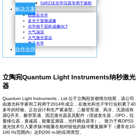
SURISE光学仪器专用干燥柜
解决方案
自适应光学
多光子显微成像
光学相干层析成像OCT
大气湍流
大气激光雷达
量子光学
合作伙伴
立陶宛Quantum Light Instruments纳秒激光
器
Quantum Light Instruments，Ltd.位于立陶宛首都维尔纽斯，该公司
由激光科学家和工程师于2014年成立，在激光和光子学行业积累了40
多年的经验。正在设计和生产紧凑型、二极管泵浦、风冷、无源或有
源Q开关、极管泵浦、固态激光器及其配件（谐波发生器，OPO，拉
曼移位器，衰减器，能量监测器，光纤耦合器等）。 致力于将DPSS
激光技术引入要求脉冲能量在相对较低的脉冲重复频率下（通常在10-
100 Hz范围内）达到200 mJ的应用类型。