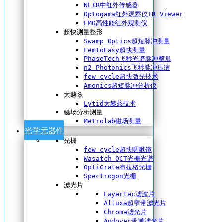
NLIR中红外传感器
Optogama红外观察仪IR Viewer
EMO高性能红外观测仪
超快测量整形
Swamp Optics超短脉冲测量
FemtoEasy超快测量
PhaseTech飞秒光谱脉冲整形
n2 Photonics飞秒脉冲压缩
few cycle超快激光技术
Amonics超短脉冲分析仪
太赫兹
Lytid太赫兹技术
磁场分析测量
Metrolab磁场测量
光学元器件
光栅
few cycle超快啁啾镜
Wasatch OCT光栅光谱
OptiGrate布拉格光栅
Spectrogon光栅
滤光片
Layertec滤波片
Alluxa超窄带滤光片
Chroma滤光片
Andover带通滤光片