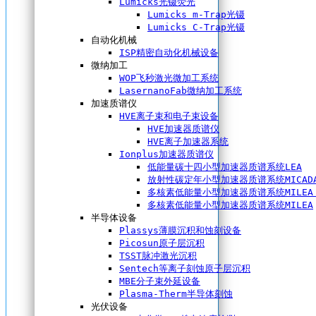
Lumicks光镊荧光
Lumicks m-Trap光镊
Lumicks C-Trap光镊
自动化机械
ISP精密自动化机械设备
微纳加工
WOP飞秒激光微加工系统
LasernanoFab微纳加工系统
加速质谱仪
HVE离子束和电子束设备
HVE加速器质谱仪
HVE离子加速器系统
Ionplus加速器质谱仪
低能量碳十四小型加速器质谱系统LEA
放射性碳定年小型加速器质谱系统MICAD
多核素低能量小型加速器质谱系统MILEA 
多核素低能量小型加速器质谱系统MILEA
半导体设备
Plassys薄膜沉积和蚀刻设备
Picosun原子层沉积
TSST脉冲激光沉积
Sentech等离子刻蚀原子层沉积
MBE分子束外延设备
Plasma-Therm半导体刻蚀
光伏设备