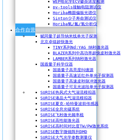
WEP电化学ECV掺杂浓度检测
pv-tools接触电阻测试仪
Horiba椭圆偏振光谱仪
Sinton少子寿命测试仪
Horiba氧/氮/氢分析仪
合作自营
赋同量子超导纳米线单光子探测
北京卓镭超快激光
TINY系列Nd:YAG 纳秒激光器
BLAZER系列中高功率超快皮秒激光器
LAMBER系列纳秒激光器
国盾量子科学仪器
国盾量子高亮度纠缠源
国盾量子高速近红外单光子探测器
国盾量子高速皮秒脉冲激光器
国盾量子可见光波段单光子探测器
SURISE热风式大气湍流模拟器
SURISE液晶大气湍流模拟器
SURISE夏克-哈特曼波前传感器
SURISE全息光镊系统
SURISE飞秒激光频率梳
SURISE高性能激光器
SURISE高时间对比度TW/PW激光系统
SURISE数字微镜阵列DMD
SURISE大气光学参数测量仪