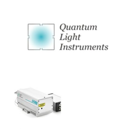
Quantum Light Instruments紧凑型高