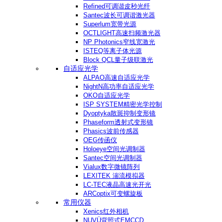
Refined可调谐皮秒光纤
Santec波长可调谐激光器
Superlum宽带光源
OCTLIGHT高速扫频激光器
NP Photonics窄线宽激光
ISTEQ等离子体光源
Block QCL量子级联激光
自适应光学
ALPAO高速自适应光学
NightN高功率自适应光学
OKO自适应光学
ISP SYSTEM精密光学控制
Dyoptyka散斑抑制变形镜
Phaseform透射式变形镜
Phasics波前传感器
OEG传函仪
Holoeye空间光调制器
Santec空间光调制器
Vialux数字微镜阵列
LEXITEK 湍流模拟器
LC-TEC液晶高速光开光
ARCoptix可变螺旋板
常用仪器
Xenics红外相机
NUVÜ背照式EMCCD