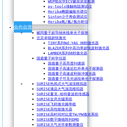
WEP电化学ECV掺杂浓度检测
pv-tools接触电阻测试仪
Horiba椭圆偏振光谱仪
Sinton少子寿命测试仪
Horiba氧/氮/氢分析仪
合作自营
赋同量子超导纳米线单光子探测
北京卓镭超快激光
TINY系列Nd:YAG 纳秒激光器
BLAZER系列中高功率超快皮秒激光器
LAMBER系列纳秒激光器
国盾量子科学仪器
国盾量子高亮度纠缠源
国盾量子高速近红外单光子探测器
国盾量子高速皮秒脉冲激光器
国盾量子可见光波段单光子探测器
SURISE热风式大气湍流模拟器
SURISE液晶大气湍流模拟器
SURISE夏克-哈特曼波前传感器
SURISE全息光镊系统
SURISE飞秒激光频率梳
SURISE高性能激光器
SURISE高时间对比度TW/PW激光系统
SURISE数字微镜阵列DMD
SURISE大气光学参数测量仪