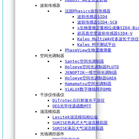
波前传感器
法国Phasics波前传感器
波前传感器SID4
波前传感器SID4-SC8
s生物显微定量相位成像SID4-Bi
超高真空度波前传感器SID4-V
Kaleo MultiWAVE多波长干涉仪
Kaleo MTF测试平台
PhaseView生物显微测量
空间光调制器
Santec空间光调制器
Holoeye空间光调制器PLUTO
JENOPTIK一维空间光调制器
Holoeye空间光调制器GAEA
Hamamatsu空间光调制器
ViALUX数字微镜阵列DMD
干涉仪传函仪
Difrotec点衍射激光干涉仪
OEG光学传递函数MTF
湍流模拟器
Lexitek湍流模拟相位板
SURISE热风式大气湍流模拟器
SURISE液晶大气湍流模拟器
光场调控器件