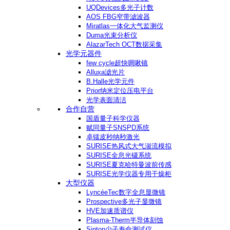
UQDevices多光子计数
AOS FBG窄带滤波器
Miratlas一体化大气监测仪
Duma光束分析仪
AlazarTech OCT数据采集
光学元器件
few cycle超快啁啾镜
Alluxa滤光片
B.Halle光学元件
Prior纳米定位压电平台
光学表面清洁
合作自营
国盾量子科学仪器
赋同量子SNSPD系统
卓镭皮秒纳秒激光
SURISE热风式大气湍流模拟
SURISE全息光镊系统
SURISE夏克哈特曼波前传感
SURISE光学仪器专用干燥柜
大型仪器
LyncéeTec数字全息显微镜
Prospective多光子显微镜
HVE加速质谱仪
Plasma-Therm半导体刻蚀
Sinton少子寿命测试仪