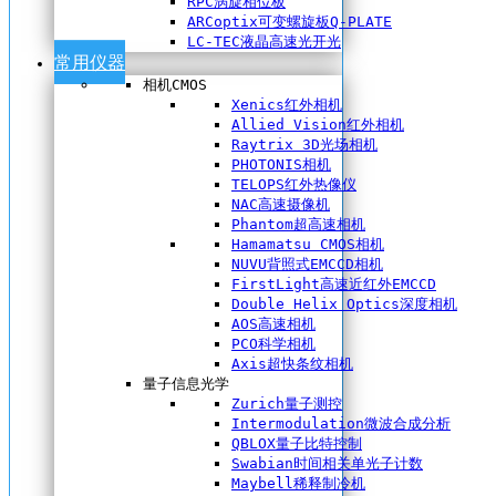
RPC涡旋相位板
ARCoptix可变螺旋板Q-PLATE
LC-TEC液晶高速光开光
常用仪器
相机CMOS
Xenics红外相机
Allied Vision红外相机
Raytrix 3D光场相机
PHOTONIS相机
TELOPS红外热像仪
NAC高速摄像机
Phantom超高速相机
Hamamatsu CMOS相机
NUVU背照式EMCCD相机
FirstLight高速近红外EMCCD
Double Helix Optics深度相机
AOS高速相机
PCO科学相机
Axis超快条纹相机
量子信息光学
Zurich量子测控
Intermodulation微波合成分析
QBLOX量子比特控制
Swabian时间相关单光子计数
Maybell稀释制冷机