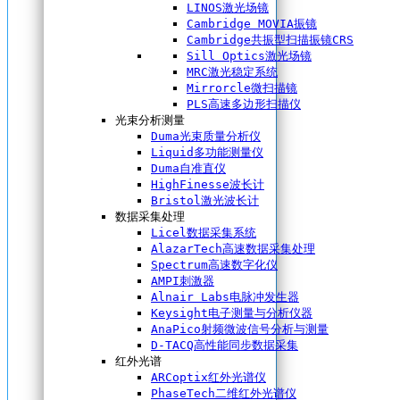
LINOS激光场镜
Cambridge MOVIA振镜
Cambridge共振型扫描振镜CRS
Sill Optics激光场镜
MRC激光稳定系统
Mirrorcle微扫描镜
PLS高速多边形扫描仪
光束分析测量
Duma光束质量分析仪
Liquid多功能测量仪
Duma自准直仪
HighFinesse波长计
Bristol激光波长计
数据采集处理
Licel数据采集系统
AlazarTech高速数据采集处理
Spectrum高速数字化仪
AMPI刺激器
Alnair Labs电脉冲发生器
Keysight电子测量与分析仪器
AnaPico射频微波信号分析与测量
D-TACQ高性能同步数据采集
红外光谱
ARCoptix红外光谱仪
PhaseTech二维红外光谱仪