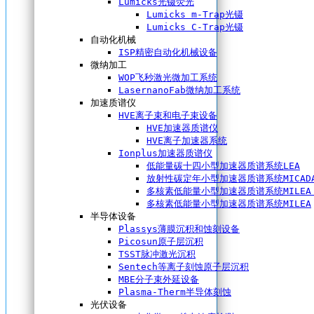
Lumicks光镊荧光
Lumicks m-Trap光镊
Lumicks C-Trap光镊
自动化机械
ISP精密自动化机械设备
微纳加工
WOP飞秒激光微加工系统
LasernanoFab微纳加工系统
加速质谱仪
HVE离子束和电子束设备
HVE加速器质谱仪
HVE离子加速器系统
Ionplus加速器质谱仪
低能量碳十四小型加速器质谱系统LEA
放射性碳定年小型加速器质谱系统MICAD
多核素低能量小型加速器质谱系统MILEA 
多核素低能量小型加速器质谱系统MILEA
半导体设备
Plassys薄膜沉积和蚀刻设备
Picosun原子层沉积
TSST脉冲激光沉积
Sentech等离子刻蚀原子层沉积
MBE分子束外延设备
Plasma-Therm半导体刻蚀
光伏设备