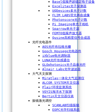
Basel低噪声超稳定电子设备
Excelitas光子探测器
UQDevices多光子计数
FLIM LABS荧光寿命成像
Photonscore光子计数
Pi Imaging单光子相机
Sparrow单光子源
FEMTO低噪声放大器
Qusine高精度信号合成器
光纤光电器件
AOS光纤布拉格光栅
Gooch Housego光电器件
iXblue电光调制器
LUNA光纤传感通信
GLOphotonics光子晶体光纤
Alnair Labs光学滤波器
大气天文探测
Miratlas一体化大气监测仪
ALCOR SYSTEM天文仪器
Plair环境监测系统
VOYIS海洋水下探测
Bertin天文仪器仪表
振镜激光调控
SCANLAB扫描振镜
EOPC光学扫描系统