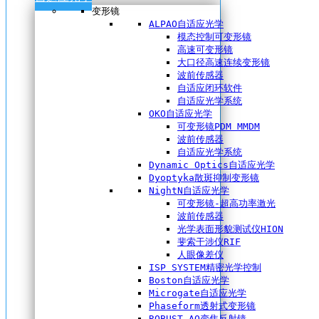
变形镜
ALPAO自适应光学
模态控制可变形镜
高速可变形镜
大口径高速连续变形镜
波前传感器
自适应闭环软件
自适应光学系统
OKO自适应光学
可变形镜PDM MMDM
波前传感器
自适应光学系统
Dynamic Optics自适应光学
Dyoptyka散斑抑制变形镜
NightN自适应光学
可变形镜-超高功率激光
波前传感器
光学表面形貌测试仪HION
斐索干涉仪RIF
人眼像差仪
ISP SYSTEM精密光学控制
Boston自适应光学
Microgate自适应光学
Phaseform透射式变形镜
ROBUST AO变焦反射镜