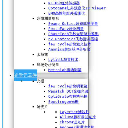
NLIR中红外传感器
Optogama红外观察仪IR Viewer
EMO高性能红外观测仪
超快测量整形
Swamp Optics超短脉冲测量
FemtoEasy超快测量
PhaseTech飞秒光谱脉冲整形
n2 Photonics飞秒脉冲压缩
few cycle超快激光技术
Amonics超短脉冲分析仪
太赫兹
Lytid太赫兹技术
磁场分析测量
Metrolab磁场测量
光学元器件
光栅
few cycle超快啁啾镜
Wasatch OCT光栅光谱
OptiGrate布拉格光栅
Spectrogon光栅
滤光片
Layertec滤波片
Alluxa超窄带滤光片
Chroma滤光片
Andover带通滤光片