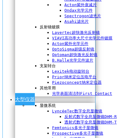
Acton紫外衰减片
Ondax光学元件
Spectrogon滤光片
Asahi滤光片
反射镜镀膜
Layertec超快激光反射镜
VIAVI高功率大尺寸光学元件镀膜
Acton紫外光学元件
OptoSigma超级反射镜
Optoman超快激光反射镜
B.Halle光学元件波片
支架转台
Lexitek电动旋转台
Prior纳米定位压电平台
Piezoconcept纳米定位器
其他常用
光学表面清洁剂First Contact
大型仪器
显微系统
LyncéeTec数字全息显微镜
反射式数字全息显微镜DHM-R
透射式数字全息显微镜DHM-T
Femtonics多光子显微镜
Prospective多光子显微镜