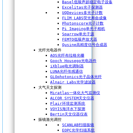
Basel低噪声超稳定电子设备
Excelitas光子探测器
UQDevices多光子计数
FLIM LABS荧光寿命成像
Photonscore光子计数
Pi Imaging单光子相机
Sparrow单光子源
FEMTO低噪声放大器
Qusine高精度信号合成器
光纤光电器件
AOS光纤布拉格光栅
Gooch Housego光电器件
iXblue电光调制器
LUNA光纤传感通信
GLOphotonics光子晶体光纤
Alnair Labs光学滤波器
大气天文探测
Miratlas一体化大气监测仪
ALCOR SYSTEM天文仪器
Plair环境监测系统
VOYIS海洋水下探测
Bertin天文仪器仪表
振镜激光调控
SCANLAB扫描振镜
EOPC光学扫描系统