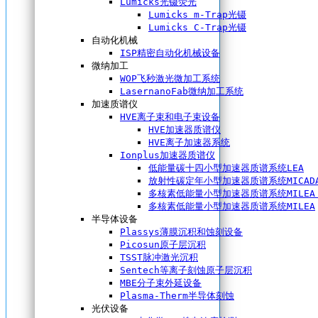
Lumicks光镊荧光
Lumicks m-Trap光镊
Lumicks C-Trap光镊
自动化机械
ISP精密自动化机械设备
微纳加工
WOP飞秒激光微加工系统
LasernanoFab微纳加工系统
加速质谱仪
HVE离子束和电子束设备
HVE加速器质谱仪
HVE离子加速器系统
Ionplus加速器质谱仪
低能量碳十四小型加速器质谱系统LEA
放射性碳定年小型加速器质谱系统MICAD
多核素低能量小型加速器质谱系统MILEA 
多核素低能量小型加速器质谱系统MILEA
半导体设备
Plassys薄膜沉积和蚀刻设备
Picosun原子层沉积
TSST脉冲激光沉积
Sentech等离子刻蚀原子层沉积
MBE分子束外延设备
Plasma-Therm半导体刻蚀
光伏设备