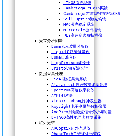
LINOS激光场镜
Cambridge MOVIA振镜
Cambridge共振型扫描振镜CRS
Sill Optics激光场镜
MRC激光稳定系统
Mirrorcle微扫描镜
PLS高速多边形扫描仪
光束分析测量
Duma光束质量分析仪
Liquid多功能测量仪
Duma自准直仪
HighFinesse波长计
Bristol激光波长计
数据采集处理
Licel数据采集系统
AlazarTech高速数据采集处理
Spectrum高速数字化仪
AMPI刺激器
Alnair Labs电脉冲发生器
Keysight电子测量与分析仪器
AnaPico射频微波信号分析与测量
D-TACQ高性能同步数据采集
红外光谱
ARCoptix红外光谱仪
PhaseTech二维红外光谱仪