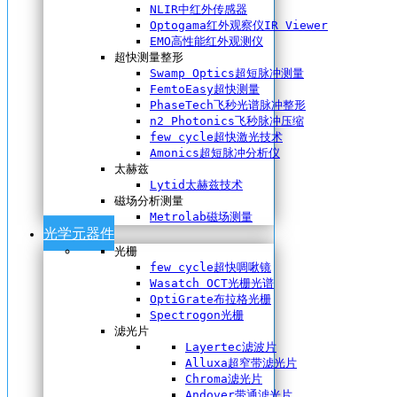
NLIR中红外传感器
Optogama红外观察仪IR Viewer
EMO高性能红外观测仪
超快测量整形
Swamp Optics超短脉冲测量
FemtoEasy超快测量
PhaseTech飞秒光谱脉冲整形
n2 Photonics飞秒脉冲压缩
few cycle超快激光技术
Amonics超短脉冲分析仪
太赫兹
Lytid太赫兹技术
磁场分析测量
Metrolab磁场测量
光学元器件
光栅
few cycle超快啁啾镜
Wasatch OCT光栅光谱
OptiGrate布拉格光栅
Spectrogon光栅
滤光片
Layertec滤波片
Alluxa超窄带滤光片
Chroma滤光片
Andover带通滤光片