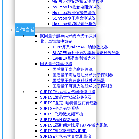
WEP电化学ECV掺杂浓度检测
pv-tools接触电阻测试仪
Horiba椭圆偏振光谱仪
Sinton少子寿命测试仪
Horiba氧/氮/氢分析仪
合作自营
赋同量子超导纳米线单光子探测
北京卓镭超快激光
TINY系列Nd:YAG 纳秒激光器
BLAZER系列中高功率超快皮秒激光器
LAMBER系列纳秒激光器
国盾量子科学仪器
国盾量子高亮度纠缠源
国盾量子高速近红外单光子探测器
国盾量子高速皮秒脉冲激光器
国盾量子可见光波段单光子探测器
SURISE热风式大气湍流模拟器
SURISE液晶大气湍流模拟器
SURISE夏克-哈特曼波前传感器
SURISE全息光镊系统
SURISE飞秒激光频率梳
SURISE高性能激光器
SURISE高时间对比度TW/PW激光系统
SURISE数字微镜阵列DMD
SURISE大气光学参数测量仪