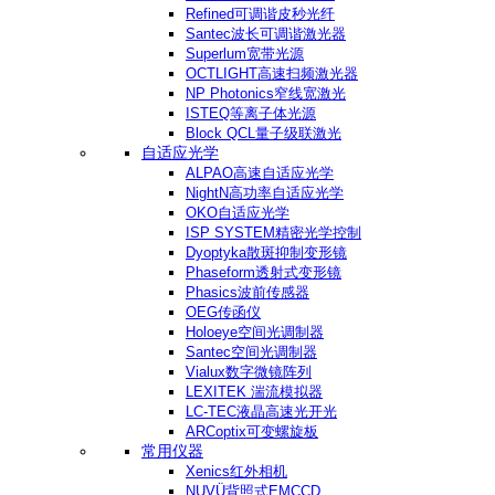
Refined可调谐皮秒光纤
Santec波长可调谐激光器
Superlum宽带光源
OCTLIGHT高速扫频激光器
NP Photonics窄线宽激光
ISTEQ等离子体光源
Block QCL量子级联激光
自适应光学
ALPAO高速自适应光学
NightN高功率自适应光学
OKO自适应光学
ISP SYSTEM精密光学控制
Dyoptyka散斑抑制变形镜
Phaseform透射式变形镜
Phasics波前传感器
OEG传函仪
Holoeye空间光调制器
Santec空间光调制器
Vialux数字微镜阵列
LEXITEK 湍流模拟器
LC-TEC液晶高速光开光
ARCoptix可变螺旋板
常用仪器
Xenics红外相机
NUVÜ背照式EMCCD