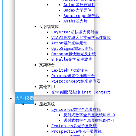
Acton紫外衰减片
Ondax光学元件
Spectrogon滤光片
Asahi滤光片
反射镜镀膜
Layertec超快激光反射镜
VIAVI高功率大尺寸光学元件镀膜
Acton紫外光学元件
OptoSigma超级反射镜
Optoman超快激光反射镜
B.Halle光学元件波片
支架转台
Lexitek电动旋转台
Prior纳米定位压电平台
Piezoconcept纳米定位器
其他常用
光学表面清洁剂First Contact
大型仪器
显微系统
LyncéeTec数字全息显微镜
反射式数字全息显微镜DHM-R
透射式数字全息显微镜DHM-T
Femtonics多光子显微镜
Prospective多光子显微镜