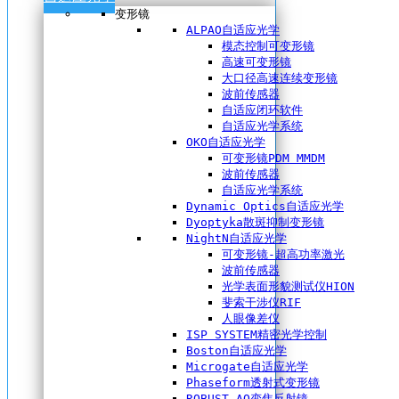
变形镜
ALPAO自适应光学
模态控制可变形镜
高速可变形镜
大口径高速连续变形镜
波前传感器
自适应闭环软件
自适应光学系统
OKO自适应光学
可变形镜PDM MMDM
波前传感器
自适应光学系统
Dynamic Optics自适应光学
Dyoptyka散斑抑制变形镜
NightN自适应光学
可变形镜-超高功率激光
波前传感器
光学表面形貌测试仪HION
斐索干涉仪RIF
人眼像差仪
ISP SYSTEM精密光学控制
Boston自适应光学
Microgate自适应光学
Phaseform透射式变形镜
ROBUST AO变焦反射镜