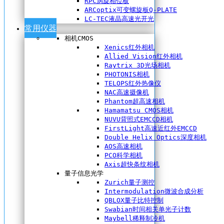
RPC涡旋相位板
ARCoptix可变螺旋板Q-PLATE
LC-TEC液晶高速光开光
常用仪器
相机CMOS
Xenics红外相机
Allied Vision红外相机
Raytrix 3D光场相机
PHOTONIS相机
TELOPS红外热像仪
NAC高速摄像机
Phantom超高速相机
Hamamatsu CMOS相机
NUVU背照式EMCCD相机
FirstLight高速近红外EMCCD
Double Helix Optics深度相机
AOS高速相机
PCO科学相机
Axis超快条纹相机
量子信息光学
Zurich量子测控
Intermodulation微波合成分析
QBLOX量子比特控制
Swabian时间相关单光子计数
Maybell稀释制冷机