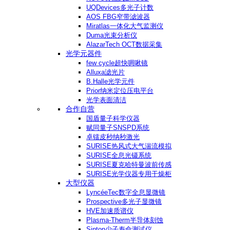
UQDevices多光子计数
AOS FBG窄带滤波器
Miratlas一体化大气监测仪
Duma光束分析仪
AlazarTech OCT数据采集
光学元器件
few cycle超快啁啾镜
Alluxa滤光片
B.Halle光学元件
Prior纳米定位压电平台
光学表面清洁
合作自营
国盾量子科学仪器
赋同量子SNSPD系统
卓镭皮秒纳秒激光
SURISE热风式大气湍流模拟
SURISE全息光镊系统
SURISE夏克哈特曼波前传感
SURISE光学仪器专用干燥柜
大型仪器
LyncéeTec数字全息显微镜
Prospective多光子显微镜
HVE加速质谱仪
Plasma-Therm半导体刻蚀
Sinton少子寿命测试仪