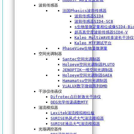
波前传感器
法国Phasics波前传感器
波前传感器SID4
波前传感器SID4-SC8
s生物显微定量相位成像SID4-Bi
超高真空度波前传感器SID4-V
Kaleo MultiWAVE多波长干涉仪
Kaleo MTF测试平台
PhaseView生物显微测量
空间光调制器
Santec空间光调制器
Holoeye空间光调制器PLUTO
JENOPTIK一维空间光调制器
Holoeye空间光调制器GAEA
Hamamatsu空间光调制器
ViALUX数字微镜阵列DMD
干涉仪传函仪
Difrotec点衍射激光干涉仪
OEG光学传递函数MTF
湍流模拟器
Lexitek湍流模拟相位板
SURISE热风式大气湍流模拟器
SURISE液晶大气湍流模拟器
光场调控器件