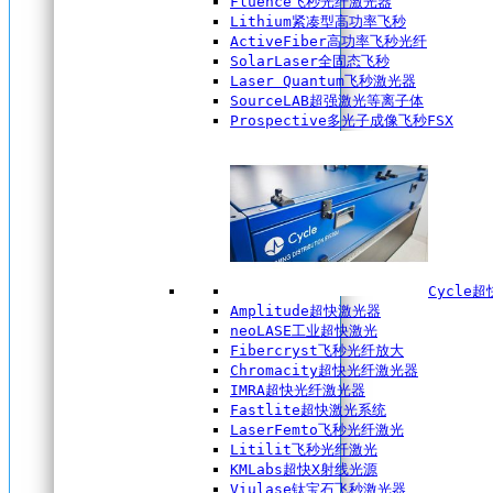
Fluence飞秒光纤激光器
Lithium紧凑型高功率飞秒
ActiveFiber高功率飞秒光纤
SolarLaser全固态飞秒
Laser Quantum飞秒激光器
SourceLAB超强激光等离子体
Prospective多光子成像飞秒FSX
Cycle
Amplitude超快激光器
neoLASE工业超快激光
Fibercryst飞秒光纤放大
Chromacity超快光纤激光器
IMRA超快光纤激光器
Fastlite超快激光系统
LaserFemto飞秒光纤激光
Litilit飞秒光纤激光
KMLabs超快X射线光源
Viulase钛宝石飞秒激光器