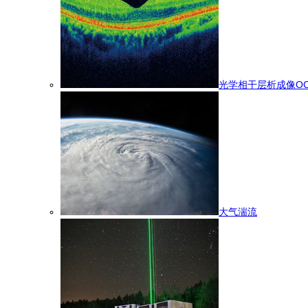
光学相干层析成像OC
大气湍流