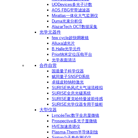
UQDevices多光子计数
AOS FBG窄带滤波器
Miratlas一体化大气监测仪
Duma光束分析仪
AlazarTech OCT数据采集
光学元器件
few cycle超快啁啾镜
Alluxa滤光片
B.Halle光学元件
Prior纳米定位压电平台
光学表面清洁
合作自营
国盾量子科学仪器
赋同量子SNSPD系统
卓镭皮秒纳秒激光
SURISE热风式大气湍流模拟
SURISE全息光镊系统
SURISE夏克哈特曼波前传感
SURISE光学仪器专用干燥柜
大型仪器
LyncéeTec数字全息显微镜
Prospective多光子显微镜
HVE加速质谱仪
Plasma-Therm半导体刻蚀
Sinton少子寿命测试仪