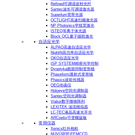
Refined可调谐皮秒光纤
Santec波长可调谐激光器
Superlum宽带光源
OCTLIGHT高速扫频激光器
NP Photonics窄线宽激光
ISTEQ等离子体光源
Block QCL量子级联激光
自适应光学
ALPAO高速自适应光学
NightN高功率自适应光学
OKO自适应光学
ISP SYSTEM精密光学控制
Dyoptyka散斑抑制变形镜
Phaseform透射式变形镜
Phasics波前传感器
OEG传函仪
Holoeye空间光调制器
Santec空间光调制器
Vialux数字微镜阵列
LEXITEK 湍流模拟器
LC-TEC液晶高速光开光
ARCoptix可变螺旋板
常用仪器
Xenics红外相机
NUVÜ背照式EMCCD