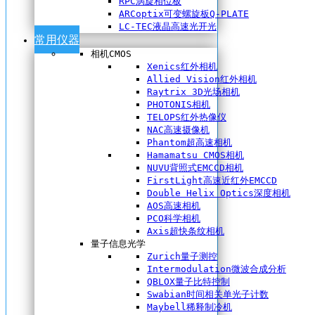
RPC涡旋相位板
ARCoptix可变螺旋板Q-PLATE
LC-TEC液晶高速光开光
常用仪器
相机CMOS
Xenics红外相机
Allied Vision红外相机
Raytrix 3D光场相机
PHOTONIS相机
TELOPS红外热像仪
NAC高速摄像机
Phantom超高速相机
Hamamatsu CMOS相机
NUVU背照式EMCCD相机
FirstLight高速近红外EMCCD
Double Helix Optics深度相机
AOS高速相机
PCO科学相机
Axis超快条纹相机
量子信息光学
Zurich量子测控
Intermodulation微波合成分析
QBLOX量子比特控制
Swabian时间相关单光子计数
Maybell稀释制冷机