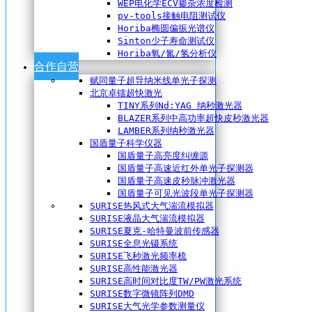
WEP电化学ECV掺杂浓度检测
pv-tools接触电阻测试仪
Horiba椭圆偏振光谱仪
Sinton少子寿命测试仪
Horiba氧/氮/氢分析仪
合作自营
赋同量子超导纳米线单光子探测
北京卓镭超快激光
TINY系列Nd:YAG 纳秒激光器
BLAZER系列中高功率超快皮秒激光器
LAMBER系列纳秒激光器
国盾量子科学仪器
国盾量子高亮度纠缠源
国盾量子高速近红外单光子探测器
国盾量子高速皮秒脉冲激光器
国盾量子可见光波段单光子探测器
SURISE热风式大气湍流模拟器
SURISE液晶大气湍流模拟器
SURISE夏克-哈特曼波前传感器
SURISE全息光镊系统
SURISE飞秒激光频率梳
SURISE高性能激光器
SURISE高时间对比度TW/PW激光系统
SURISE数字微镜阵列DMD
SURISE大气光学参数测量仪