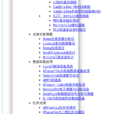
LINOS激光场镜
Cambridge MOVIA振镜
Cambridge共振型扫描振镜CRS
Sill Optics激光场镜
MRC激光稳定系统
Mirrorcle微扫描镜
PLS高速多边形扫描仪
光束分析测量
Duma光束质量分析仪
Liquid多功能测量仪
Duma自准直仪
HighFinesse波长计
Bristol激光波长计
数据采集处理
Licel数据采集系统
AlazarTech高速数据采集处理
Spectrum高速数字化仪
AMPI刺激器
Alnair Labs电脉冲发生器
Keysight电子测量与分析仪器
AnaPico射频微波信号分析与测量
D-TACQ高性能同步数据采集
红外光谱
ARCoptix红外光谱仪
PhaseTech二维红外光谱仪