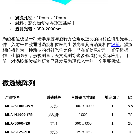
涡流孔径
：10mm x 10mm
材料
：聚合物复制在玻璃基板上
透射光谱
：350-2000nm
涡旋相位板是一种光学厚度与旋转方位角成正比的纯相位衍射光学元
件，入射平面波通过涡旋相位板的出射光束具有涡旋相位
波前
。涡旋
相位板作为一种新型的衍射光学元件，已在光信息处理，光学微操
作，生物医学，形貌测量，天文观测等诸多领域得到实际应用。目
前，对涡旋相位板的研究已经发展为现代光学的一个重要领域。
微透镜阵列
产品型号
透镜结构
单透镜尺寸um
填充因子
f/#
MLA-S1000-f5.5
方形
1000 x 1000
1
5.5
MLA-H1000-f75
六边形
1000
1
75
MLA-S600-f28
方形
600 x 600
1
28
MLA-S125-f10
方形
125 x 125
1
10