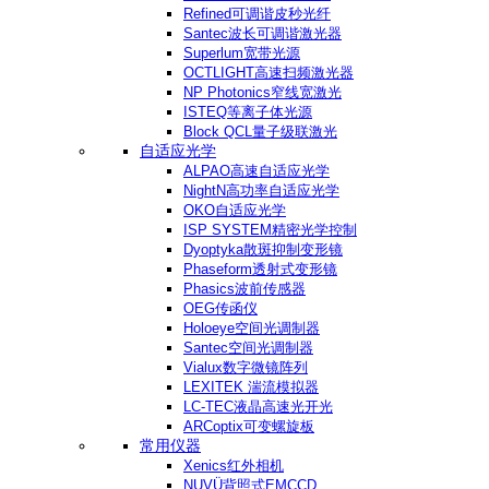
Refined可调谐皮秒光纤
Santec波长可调谐激光器
Superlum宽带光源
OCTLIGHT高速扫频激光器
NP Photonics窄线宽激光
ISTEQ等离子体光源
Block QCL量子级联激光
自适应光学
ALPAO高速自适应光学
NightN高功率自适应光学
OKO自适应光学
ISP SYSTEM精密光学控制
Dyoptyka散斑抑制变形镜
Phaseform透射式变形镜
Phasics波前传感器
OEG传函仪
Holoeye空间光调制器
Santec空间光调制器
Vialux数字微镜阵列
LEXITEK 湍流模拟器
LC-TEC液晶高速光开光
ARCoptix可变螺旋板
常用仪器
Xenics红外相机
NUVÜ背照式EMCCD