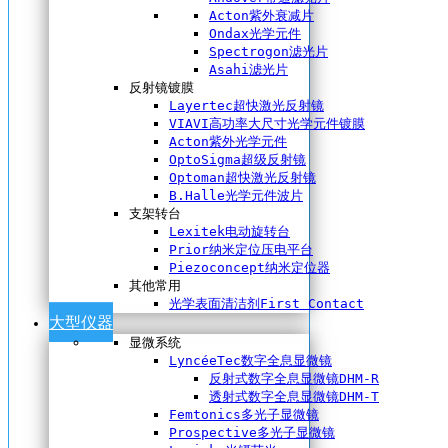
Acton紫外衰减片
Ondax光学元件
Spectrogon滤光片
Asahi滤光片
反射镜镀膜
Layertec超快激光反射镜
VIAVI高功率大尺寸光学元件镀膜
Acton紫外光学元件
OptoSigma超级反射镜
Optoman超快激光反射镜
B.Halle光学元件波片
支架转台
Lexitek电动旋转台
Prior纳米定位压电平台
Piezoconcept纳米定位器
其他常用
光学表面清洁剂First Contact
大型仪器
显微系统
LyncéeTec数字全息显微镜
反射式数字全息显微镜DHM-R
透射式数字全息显微镜DHM-T
Femtonics多光子显微镜
Prospective多光子显微镜