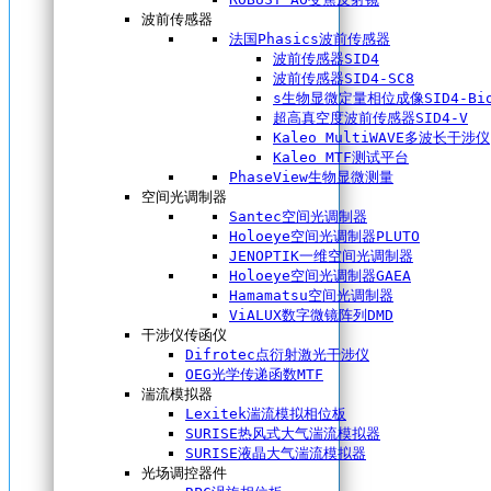
波前传感器
法国Phasics波前传感器
波前传感器SID4
波前传感器SID4-SC8
s生物显微定量相位成像SID4-Bi
超高真空度波前传感器SID4-V
Kaleo MultiWAVE多波长干涉仪
Kaleo MTF测试平台
PhaseView生物显微测量
空间光调制器
Santec空间光调制器
Holoeye空间光调制器PLUTO
JENOPTIK一维空间光调制器
Holoeye空间光调制器GAEA
Hamamatsu空间光调制器
ViALUX数字微镜阵列DMD
干涉仪传函仪
Difrotec点衍射激光干涉仪
OEG光学传递函数MTF
湍流模拟器
Lexitek湍流模拟相位板
SURISE热风式大气湍流模拟器
SURISE液晶大气湍流模拟器
光场调控器件