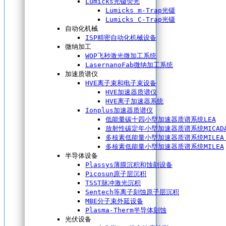
Lumicks光镊荧光
Lumicks m-Trap光镊
Lumicks C-Trap光镊
自动化机械
ISP精密自动化机械设备
微纳加工
WOP飞秒激光微加工系统
LasernanoFab微纳加工系统
加速质谱仪
HVE离子束和电子束设备
HVE加速器质谱仪
HVE离子加速器系统
Ionplus加速器质谱仪
低能量碳十四小型加速器质谱系统LEA
放射性碳定年小型加速器质谱系统MICAD
多核素低能量小型加速器质谱系统MILEA 
多核素低能量小型加速器质谱系统MILEA
半导体设备
Plassys薄膜沉积和蚀刻设备
Picosun原子层沉积
TSST脉冲激光沉积
Sentech等离子刻蚀原子层沉积
MBE分子束外延设备
Plasma-Therm半导体刻蚀
光伏设备