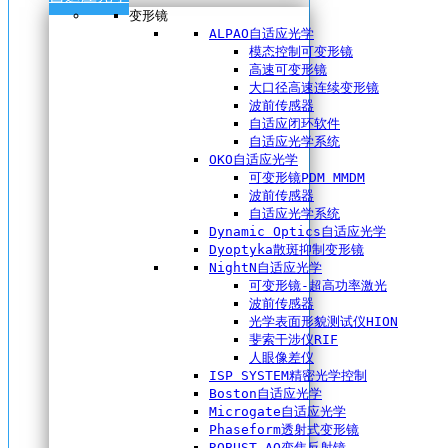
变形镜
ALPAO自适应光学
模态控制可变形镜
高速可变形镜
大口径高速连续变形镜
波前传感器
自适应闭环软件
自适应光学系统
OKO自适应光学
可变形镜PDM MMDM
波前传感器
自适应光学系统
Dynamic Optics自适应光学
Dyoptyka散斑抑制变形镜
NightN自适应光学
可变形镜-超高功率激光
波前传感器
光学表面形貌测试仪HION
斐索干涉仪RIF
人眼像差仪
ISP SYSTEM精密光学控制
Boston自适应光学
Microgate自适应光学
Phaseform透射式变形镜
ROBUST AO变焦反射镜