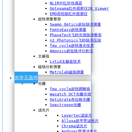
NLIR中红外传感器
Optogama红外观察仪IR Viewer
EMO高性能红外观测仪
超快测量整形
Swamp Optics超短脉冲测量
FemtoEasy超快测量
PhaseTech飞秒光谱脉冲整形
n2 Photonics飞秒脉冲压缩
few cycle超快激光技术
Amonics超短脉冲分析仪
太赫兹
Lytid太赫兹技术
磁场分析测量
Metrolab磁场测量
光学元器件
光栅
few cycle超快啁啾镜
Wasatch OCT光栅光谱
OptiGrate布拉格光栅
Spectrogon光栅
滤光片
Layertec滤波片
Alluxa超窄带滤光片
Chroma滤光片
Andover带通滤光片