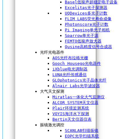
Basel低噪声超稳定电子设备
Excelitas光子探测器
UQDevices多光子计数
FLIM LABS荧光寿命成像
Photonscore光子计数
Pi Imaging单光子相机
Sparrow单光子源
FEMTO低噪声放大器
Qusine高精度信号合成器
光纤光电器件
AOS光纤布拉格光栅
Gooch Housego光电器件
iXblue电光调制器
LUNA光纤传感通信
GLOphotonics光子晶体光纤
Alnair Labs光学滤波器
大气天文探测
Miratlas一体化大气监测仪
ALCOR SYSTEM天文仪器
Plair环境监测系统
VOYIS海洋水下探测
Bertin天文仪器仪表
振镜激光调控
SCANLAB扫描振镜
EOPC光学扫描系统