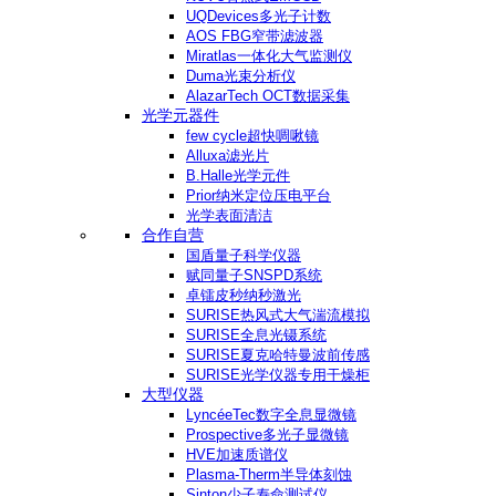
UQDevices多光子计数
AOS FBG窄带滤波器
Miratlas一体化大气监测仪
Duma光束分析仪
AlazarTech OCT数据采集
光学元器件
few cycle超快啁啾镜
Alluxa滤光片
B.Halle光学元件
Prior纳米定位压电平台
光学表面清洁
合作自营
国盾量子科学仪器
赋同量子SNSPD系统
卓镭皮秒纳秒激光
SURISE热风式大气湍流模拟
SURISE全息光镊系统
SURISE夏克哈特曼波前传感
SURISE光学仪器专用干燥柜
大型仪器
LyncéeTec数字全息显微镜
Prospective多光子显微镜
HVE加速质谱仪
Plasma-Therm半导体刻蚀
Sinton少子寿命测试仪