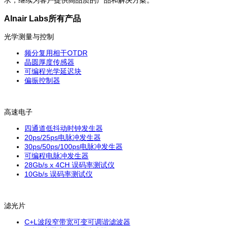
Alnair Labs所有产品
光学测量与控制
频分复用相干OTDR
晶圆厚度传感器
可编程光学延迟块
偏振控制器
高速电子
四通道低抖动时钟发生器
20ps/25ps电脉冲发生器
30ps/50ps/100ps电脉冲发生器
可编程电脉冲发生器
28Gb/s x 4CH 误码率测试仪
10Gb/s 误码率测试仪
滤光片
C+L波段窄带宽可变可调谐滤波器