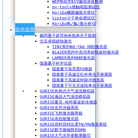
WEP电化学ECV掺杂浓度检测
pv-tools接触电阻测试仪
Horiba椭圆偏振光谱仪
Sinton少子寿命测试仪
Horiba氧/氮/氢分析仪
合作自营
赋同量子超导纳米线单光子探测
北京卓镭超快激光
TINY系列Nd:YAG 纳秒激光器
BLAZER系列中高功率超快皮秒激光器
LAMBER系列纳秒激光器
国盾量子科学仪器
国盾量子高亮度纠缠源
国盾量子高速近红外单光子探测器
国盾量子高速皮秒脉冲激光器
国盾量子可见光波段单光子探测器
SURISE热风式大气湍流模拟器
SURISE液晶大气湍流模拟器
SURISE夏克-哈特曼波前传感器
SURISE全息光镊系统
SURISE飞秒激光频率梳
SURISE高性能激光器
SURISE高时间对比度TW/PW激光系统
SURISE数字微镜阵列DMD
SURISE大气光学参数测量仪