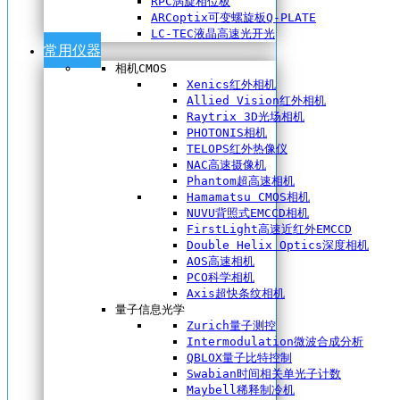
RPC涡旋相位板
ARCoptix可变螺旋板Q-PLATE
LC-TEC液晶高速光开光
常用仪器
相机CMOS
Xenics红外相机
Allied Vision红外相机
Raytrix 3D光场相机
PHOTONIS相机
TELOPS红外热像仪
NAC高速摄像机
Phantom超高速相机
Hamamatsu CMOS相机
NUVU背照式EMCCD相机
FirstLight高速近红外EMCCD
Double Helix Optics深度相机
AOS高速相机
PCO科学相机
Axis超快条纹相机
量子信息光学
Zurich量子测控
Intermodulation微波合成分析
QBLOX量子比特控制
Swabian时间相关单光子计数
Maybell稀释制冷机