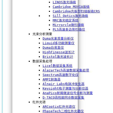
LINOS激光场镜
Cambridge MOVIA振镜
Cambridge共振型扫描振镜CRS
Sill Optics激光场镜
MRC激光稳定系统
Mirrorcle微扫描镜
PLS高速多边形扫描仪
光束分析测量
Duma光束质量分析仪
Liquid多功能测量仪
Duma自准直仪
HighFinesse波长计
Bristol激光波长计
数据采集处理
Licel数据采集系统
AlazarTech高速数据采集处理
Spectrum高速数字化仪
AMPI刺激器
Alnair Labs电脉冲发生器
Keysight电子测量与分析仪器
AnaPico射频微波信号分析与测量
D-TACQ高性能同步数据采集
红外光谱
ARCoptix红外光谱仪
PhaseTech二维红外光谱仪