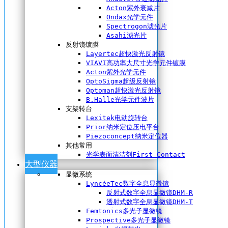
Acton紫外衰减片
Ondax光学元件
Spectrogon滤光片
Asahi滤光片
反射镜镀膜
Layertec超快激光反射镜
VIAVI高功率大尺寸光学元件镀膜
Acton紫外光学元件
OptoSigma超级反射镜
Optoman超快激光反射镜
B.Halle光学元件波片
支架转台
Lexitek电动旋转台
Prior纳米定位压电平台
Piezoconcept纳米定位器
其他常用
光学表面清洁剂First Contact
大型仪器
显微系统
LyncéeTec数字全息显微镜
反射式数字全息显微镜DHM-R
透射式数字全息显微镜DHM-T
Femtonics多光子显微镜
Prospective多光子显微镜