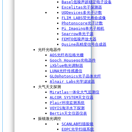
Basel低噪声超稳定电子设备
Excelitas光子探测器
UQDevices多光子计数
FLIM LABS荧光寿命成像
Photonscore光子计数
Pi Imaging单光子相机
Sparrow单光子源
FEMTO低噪声放大器
Qusine高精度信号合成器
光纤光电器件
AOS光纤布拉格光栅
Gooch Housego光电器件
iXblue电光调制器
LUNA光纤传感通信
GLOphotonics光子晶体光纤
Alnair Labs光学滤波器
大气天文探测
Miratlas一体化大气监测仪
ALCOR SYSTEM天文仪器
Plair环境监测系统
VOYIS海洋水下探测
Bertin天文仪器仪表
振镜激光调控
SCANLAB扫描振镜
EOPC光学扫描系统