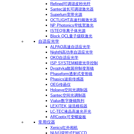
Refined可调谐皮秒光纤
Santec波长可调谐激光器
Superlum宽带光源
OCTLIGHT高速扫频激光器
NP Photonics窄线宽激光
ISTEQ等离子体光源
Block QCL量子级联激光
自适应光学
ALPAO高速自适应光学
NightN高功率自适应光学
OKO自适应光学
ISP SYSTEM精密光学控制
Dyoptyka散斑抑制变形镜
Phaseform透射式变形镜
Phasics波前传感器
OEG传函仪
Holoeye空间光调制器
Santec空间光调制器
Vialux数字微镜阵列
LEXITEK 湍流模拟器
LC-TEC液晶高速光开光
ARCoptix可变螺旋板
常用仪器
Xenics红外相机
NUVÜ背照式EMCCD