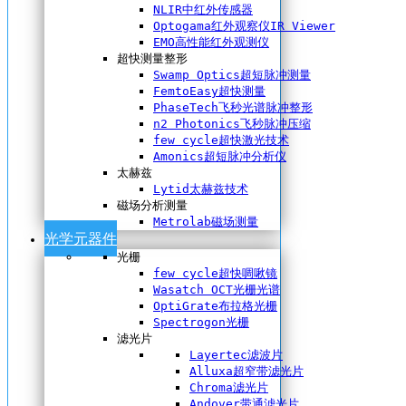
NLIR中红外传感器
Optogama红外观察仪IR Viewer
EMO高性能红外观测仪
超快测量整形
Swamp Optics超短脉冲测量
FemtoEasy超快测量
PhaseTech飞秒光谱脉冲整形
n2 Photonics飞秒脉冲压缩
few cycle超快激光技术
Amonics超短脉冲分析仪
太赫兹
Lytid太赫兹技术
磁场分析测量
Metrolab磁场测量
光学元器件
光栅
few cycle超快啁啾镜
Wasatch OCT光栅光谱
OptiGrate布拉格光栅
Spectrogon光栅
滤光片
Layertec滤波片
Alluxa超窄带滤光片
Chroma滤光片
Andover带通滤光片