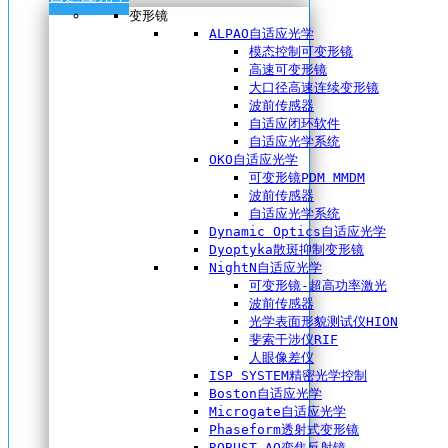
变形镜
ALPAO自适应光学
模态控制可变形镜
高速可变形镜
大口径高速连续变形镜
波前传感器
自适应闭环软件
自适应光学系统
OKO自适应光学
可变形镜PDM MMDM
波前传感器
自适应光学系统
Dynamic Optics自适应光学
Dyoptyka散斑抑制变形镜
NightN自适应光学
可变形镜-超高功率激光
波前传感器
光学表面形貌测试仪HION
斐索干涉仪RIF
人眼像差仪
ISP SYSTEM精密光学控制
Boston自适应光学
Microgate自适应光学
Phaseform透射式变形镜
ROBUST AO变焦反射镜