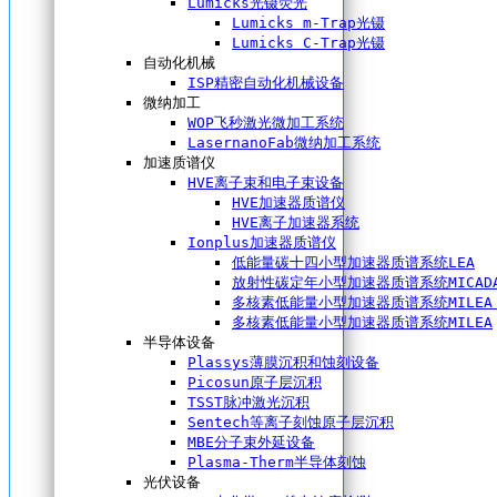
Lumicks光镊荧光
Lumicks m-Trap光镊
Lumicks C-Trap光镊
自动化机械
ISP精密自动化机械设备
微纳加工
WOP飞秒激光微加工系统
LasernanoFab微纳加工系统
加速质谱仪
HVE离子束和电子束设备
HVE加速器质谱仪
HVE离子加速器系统
Ionplus加速器质谱仪
低能量碳十四小型加速器质谱系统LEA
放射性碳定年小型加速器质谱系统MICAD
多核素低能量小型加速器质谱系统MILEA 
多核素低能量小型加速器质谱系统MILEA
半导体设备
Plassys薄膜沉积和蚀刻设备
Picosun原子层沉积
TSST脉冲激光沉积
Sentech等离子刻蚀原子层沉积
MBE分子束外延设备
Plasma-Therm半导体刻蚀
光伏设备