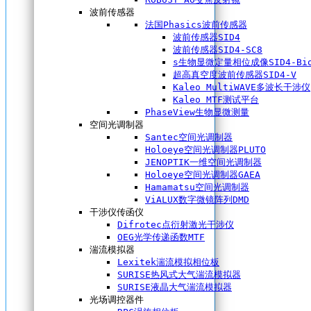
波前传感器
法国Phasics波前传感器
波前传感器SID4
波前传感器SID4-SC8
s生物显微定量相位成像SID4-Bi
超高真空度波前传感器SID4-V
Kaleo MultiWAVE多波长干涉仪
Kaleo MTF测试平台
PhaseView生物显微测量
空间光调制器
Santec空间光调制器
Holoeye空间光调制器PLUTO
JENOPTIK一维空间光调制器
Holoeye空间光调制器GAEA
Hamamatsu空间光调制器
ViALUX数字微镜阵列DMD
干涉仪传函仪
Difrotec点衍射激光干涉仪
OEG光学传递函数MTF
湍流模拟器
Lexitek湍流模拟相位板
SURISE热风式大气湍流模拟器
SURISE液晶大气湍流模拟器
光场调控器件