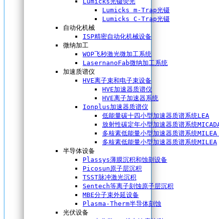
Lumicks光镊荧光
Lumicks m-Trap光镊
Lumicks C-Trap光镊
自动化机械
ISP精密自动化机械设备
微纳加工
WOP飞秒激光微加工系统
LasernanoFab微纳加工系统
加速质谱仪
HVE离子束和电子束设备
HVE加速器质谱仪
HVE离子加速器系统
Ionplus加速器质谱仪
低能量碳十四小型加速器质谱系统LEA
放射性碳定年小型加速器质谱系统MICAD
多核素低能量小型加速器质谱系统MILEA 
多核素低能量小型加速器质谱系统MILEA
半导体设备
Plassys薄膜沉积和蚀刻设备
Picosun原子层沉积
TSST脉冲激光沉积
Sentech等离子刻蚀原子层沉积
MBE分子束外延设备
Plasma-Therm半导体刻蚀
光伏设备