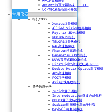
RPC涡旋相位板
ARCoptix可变螺旋板Q-PLATE
LC-TEC液晶高速光开光
常用仪器
相机CMOS
Xenics红外相机
Allied Vision红外相机
Raytrix 3D光场相机
PHOTONIS相机
TELOPS红外热像仪
NAC高速摄像机
Phantom超高速相机
Hamamatsu CMOS相机
NUVU背照式EMCCD相机
FirstLight高速近红外EMCCD
Double Helix Optics深度相机
AOS高速相机
PCO科学相机
Axis超快条纹相机
量子信息光学
Zurich量子测控
Intermodulation微波合成分析
QBLOX量子比特控制
Swabian时间相关单光子计数
Maybell稀释制冷机