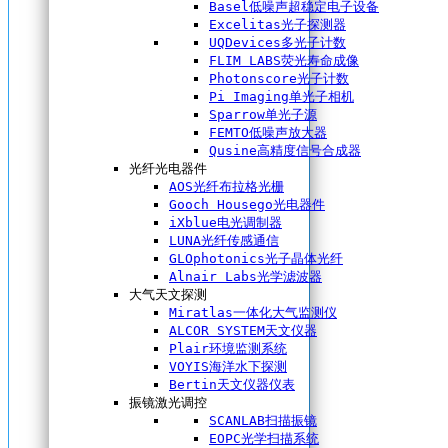
Basel低噪声超稳定电子设备
Excelitas光子探测器
UQDevices多光子计数
FLIM LABS荧光寿命成像
Photonscore光子计数
Pi Imaging单光子相机
Sparrow单光子源
FEMTO低噪声放大器
Qusine高精度信号合成器
光纤光电器件
AOS光纤布拉格光栅
Gooch Housego光电器件
iXblue电光调制器
LUNA光纤传感通信
GLOphotonics光子晶体光纤
Alnair Labs光学滤波器
大气天文探测
Miratlas一体化大气监测仪
ALCOR SYSTEM天文仪器
Plair环境监测系统
VOYIS海洋水下探测
Bertin天文仪器仪表
振镜激光调控
SCANLAB扫描振镜
EOPC光学扫描系统