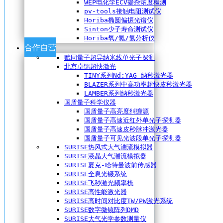
WEP电化学ECV掺杂浓度检测
pv-tools接触电阻测试仪
Horiba椭圆偏振光谱仪
Sinton少子寿命测试仪
Horiba氧/氮/氢分析仪
合作自营
赋同量子超导纳米线单光子探测
北京卓镭超快激光
TINY系列Nd:YAG 纳秒激光器
BLAZER系列中高功率超快皮秒激光器
LAMBER系列纳秒激光器
国盾量子科学仪器
国盾量子高亮度纠缠源
国盾量子高速近红外单光子探测器
国盾量子高速皮秒脉冲激光器
国盾量子可见光波段单光子探测器
SURISE热风式大气湍流模拟器
SURISE液晶大气湍流模拟器
SURISE夏克-哈特曼波前传感器
SURISE全息光镊系统
SURISE飞秒激光频率梳
SURISE高性能激光器
SURISE高时间对比度TW/PW激光系统
SURISE数字微镜阵列DMD
SURISE大气光学参数测量仪