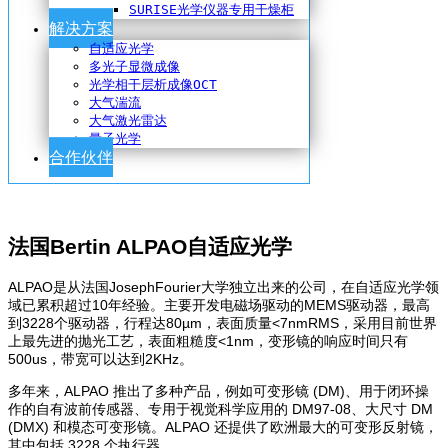
SURISE光学仪器专用干燥柜
解决方案
自适应光学
多光子显微成像
光学相干层析成像OCT
大气湍流
大气激光雷达
量子光学
合作伙伴
法国Bertin ALPAO自适应光学
ALPAO是从法国JosephFourier大学独立出来的公司，在自适应光学领
域已累积超过10年经验。主要开发电磁场驱动的MEMS驱动器，最高
到3228个驱动器，行程达80µm，表面质量<7nmRMS，采用目前世界
上最先进的抛光工艺，表面粗糙度<1nm，变形镜的响应时间只有
500us，带宽可以达到2KHz。
多年来，ALPAO 推出了多种产品，例如可变形镜 (DM)、用于闭环操
作的自有波前传感器、专用于视觉科学应用的 DM97-08、大尺寸 DM
(DMX) 和模态可变形镜。ALPAO 还提供了欧洲最大的可变形反射镜，
其中包括 3228 个执行器。