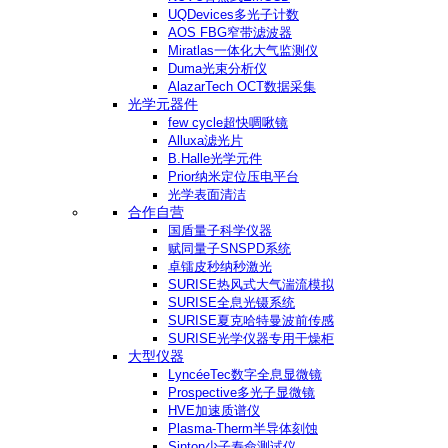
UQDevices多光子计数
AOS FBG窄带滤波器
Miratlas一体化大气监测仪
Duma光束分析仪
AlazarTech OCT数据采集
光学元器件
few cycle超快啁啾镜
Alluxa滤光片
B.Halle光学元件
Prior纳米定位压电平台
光学表面清洁
合作自营
国盾量子科学仪器
赋同量子SNSPD系统
卓镭皮秒纳秒激光
SURISE热风式大气湍流模拟
SURISE全息光镊系统
SURISE夏克哈特曼波前传感
SURISE光学仪器专用干燥柜
大型仪器
LyncéeTec数字全息显微镜
Prospective多光子显微镜
HVE加速质谱仪
Plasma-Therm半导体刻蚀
Sinton少子寿命测试仪