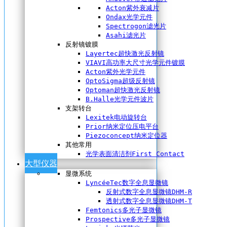
Acton紫外衰减片
Ondax光学元件
Spectrogon滤光片
Asahi滤光片
反射镜镀膜
Layertec超快激光反射镜
VIAVI高功率大尺寸光学元件镀膜
Acton紫外光学元件
OptoSigma超级反射镜
Optoman超快激光反射镜
B.Halle光学元件波片
支架转台
Lexitek电动旋转台
Prior纳米定位压电平台
Piezoconcept纳米定位器
其他常用
光学表面清洁剂First Contact
大型仪器
显微系统
LyncéeTec数字全息显微镜
反射式数字全息显微镜DHM-R
透射式数字全息显微镜DHM-T
Femtonics多光子显微镜
Prospective多光子显微镜