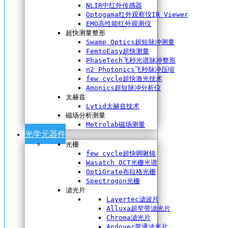
NLIR中红外传感器
Optogama红外观察仪IR Viewer
EMO高性能红外观测仪
超快测量整形
Swamp Optics超短脉冲测量
FemtoEasy超快测量
PhaseTech飞秒光谱脉冲整形
n2 Photonics飞秒脉冲压缩
few cycle超快激光技术
Amonics超短脉冲分析仪
太赫兹
Lytid太赫兹技术
磁场分析测量
Metrolab磁场测量
光学元器件
光栅
few cycle超快啁啾镜
Wasatch OCT光栅光谱
OptiGrate布拉格光栅
Spectrogon光栅
滤光片
Layertec滤波片
Alluxa超窄带滤光片
Chroma滤光片
Andover带通滤光片