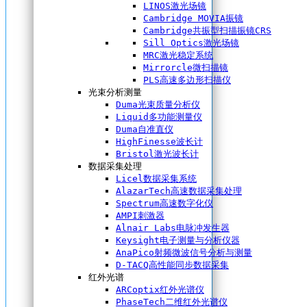
LINOS激光场镜
Cambridge MOVIA振镜
Cambridge共振型扫描振镜CRS
Sill Optics激光场镜
MRC激光稳定系统
Mirrorcle微扫描镜
PLS高速多边形扫描仪
光束分析测量
Duma光束质量分析仪
Liquid多功能测量仪
Duma自准直仪
HighFinesse波长计
Bristol激光波长计
数据采集处理
Licel数据采集系统
AlazarTech高速数据采集处理
Spectrum高速数字化仪
AMPI刺激器
Alnair Labs电脉冲发生器
Keysight电子测量与分析仪器
AnaPico射频微波信号分析与测量
D-TACQ高性能同步数据采集
红外光谱
ARCoptix红外光谱仪
PhaseTech二维红外光谱仪