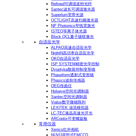
Refined可调谐皮秒光纤
Santec波长可调谐激光器
Superlum宽带光源
OCTLIGHT高速扫频激光器
NP Photonics窄线宽激光
ISTEQ等离子体光源
Block QCL量子级联激光
自适应光学
ALPAO高速自适应光学
NightN高功率自适应光学
OKO自适应光学
ISP SYSTEM精密光学控制
Dyoptyka散斑抑制变形镜
Phaseform透射式变形镜
Phasics波前传感器
OEG传函仪
Holoeye空间光调制器
Santec空间光调制器
Vialux数字微镜阵列
LEXITEK 湍流模拟器
LC-TEC液晶高速光开光
ARCoptix可变螺旋板
常用仪器
Xenics红外相机
NUVÜ背照式EMCCD