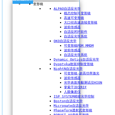
变形镜
ALPAO自适应光学
模态控制可变形镜
高速可变形镜
大口径高速连续变形镜
波前传感器
自适应闭环软件
自适应光学系统
OKO自适应光学
可变形镜PDM MMDM
波前传感器
自适应光学系统
Dynamic Optics自适应光学
Dyoptyka散斑抑制变形镜
NightN自适应光学
可变形镜-超高功率激光
波前传感器
光学表面形貌测试仪HION
斐索干涉仪RIF
人眼像差仪
ISP SYSTEM精密光学控制
Boston自适应光学
Microgate自适应光学
Phaseform透射式变形镜
ROBUST AO变焦反射镜