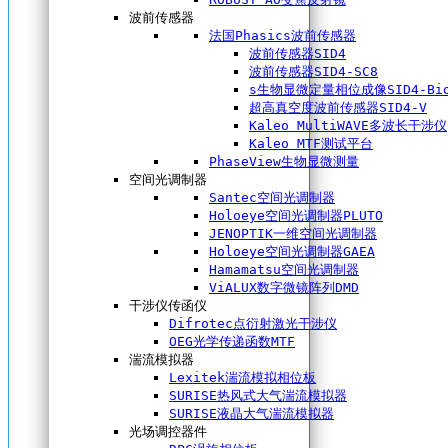
波前传感器
法国Phasics波前传感器
波前传感器SID4
波前传感器SID4-SC8
s生物显微定量相位成像SID4-Bi
超高真空度波前传感器SID4-V
Kaleo MultiWAVE多波长干涉仪
Kaleo MTF测试平台
PhaseView生物显微测量
空间光调制器
Santec空间光调制器
Holoeye空间光调制器PLUTO
JENOPTIK一维空间光调制器
Holoeye空间光调制器GAEA
Hamamatsu空间光调制器
ViALUX数字微镜阵列DMD
干涉仪传函仪
Difrotec点衍射激光干涉仪
OEG光学传递函数MTF
湍流模拟器
Lexitek湍流模拟相位板
SURISE热风式大气湍流模拟器
SURISE液晶大气湍流模拟器
光场调控器件