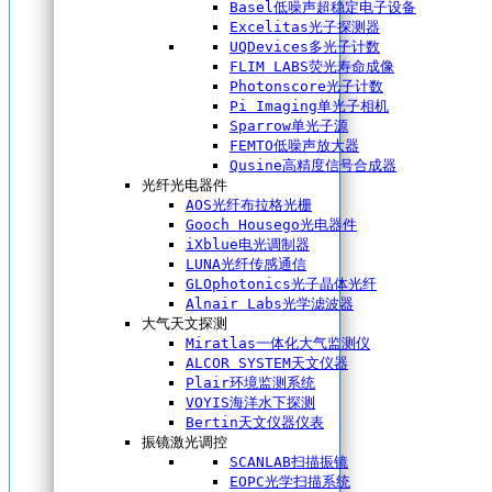
Basel低噪声超稳定电子设备
Excelitas光子探测器
UQDevices多光子计数
FLIM LABS荧光寿命成像
Photonscore光子计数
Pi Imaging单光子相机
Sparrow单光子源
FEMTO低噪声放大器
Qusine高精度信号合成器
光纤光电器件
AOS光纤布拉格光栅
Gooch Housego光电器件
iXblue电光调制器
LUNA光纤传感通信
GLOphotonics光子晶体光纤
Alnair Labs光学滤波器
大气天文探测
Miratlas一体化大气监测仪
ALCOR SYSTEM天文仪器
Plair环境监测系统
VOYIS海洋水下探测
Bertin天文仪器仪表
振镜激光调控
SCANLAB扫描振镜
EOPC光学扫描系统