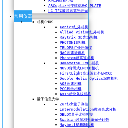
RPC涡旋相位板
ARCoptix可变螺旋板Q-PLATE
LC-TEC液晶高速光开光
常用仪器
相机CMOS
Xenics红外相机
Allied Vision红外相机
Raytrix 3D光场相机
PHOTONIS相机
TELOPS红外热像仪
NAC高速摄像机
Phantom超高速相机
Hamamatsu CMOS相机
NUVU背照式EMCCD相机
FirstLight高速近红外EMCCD
Double Helix Optics深度相机
AOS高速相机
PCO科学相机
Axis超快条纹相机
量子信息光学
Zurich量子测控
Intermodulation微波合成分析
QBLOX量子比特控制
Swabian时间相关单光子计数
Maybell稀释制冷机