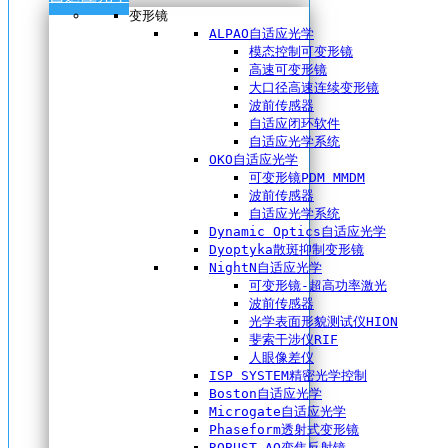
变形镜
ALPAO自适应光学
模态控制可变形镜
高速可变形镜
大口径高速连续变形镜
波前传感器
自适应闭环软件
自适应光学系统
OKO自适应光学
可变形镜PDM MMDM
波前传感器
自适应光学系统
Dynamic Optics自适应光学
Dyoptyka散斑抑制变形镜
NightN自适应光学
可变形镜-超高功率激光
波前传感器
光学表面形貌测试仪HION
斐索干涉仪RIF
人眼像差仪
ISP SYSTEM精密光学控制
Boston自适应光学
Microgate自适应光学
Phaseform透射式变形镜
ROBUST AO变焦反射镜