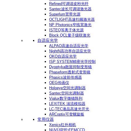
Refined可调谐皮秒光纤
Santec波长可调谐激光器
Superlum宽带光源
OCTLIGHT高速扫频激光器
NP Photonics窄线宽激光
ISTEQ等离子体光源
Block QCL量子级联激光
自适应光学
ALPAO高速自适应光学
NightN高功率自适应光学
OKO自适应光学
ISP SYSTEM精密光学控制
Dyoptyka散斑抑制变形镜
Phaseform透射式变形镜
Phasics波前传感器
OEG传函仪
Holoeye空间光调制器
Santec空间光调制器
Vialux数字微镜阵列
LEXITEK 湍流模拟器
LC-TEC液晶高速光开光
ARCoptix可变螺旋板
常用仪器
Xenics红外相机
NUVÜ背照式EMCCD