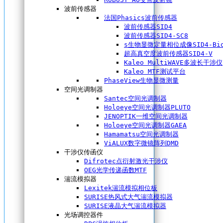
波前传感器
法国Phasics波前传感器
波前传感器SID4
波前传感器SID4-SC8
s生物显微定量相位成像SID4-Bi
超高真空度波前传感器SID4-V
Kaleo MultiWAVE多波长干涉仪
Kaleo MTF测试平台
PhaseView生物显微测量
空间光调制器
Santec空间光调制器
Holoeye空间光调制器PLUTO
JENOPTIK一维空间光调制器
Holoeye空间光调制器GAEA
Hamamatsu空间光调制器
ViALUX数字微镜阵列DMD
干涉仪传函仪
Difrotec点衍射激光干涉仪
OEG光学传递函数MTF
湍流模拟器
Lexitek湍流模拟相位板
SURISE热风式大气湍流模拟器
SURISE液晶大气湍流模拟器
光场调控器件