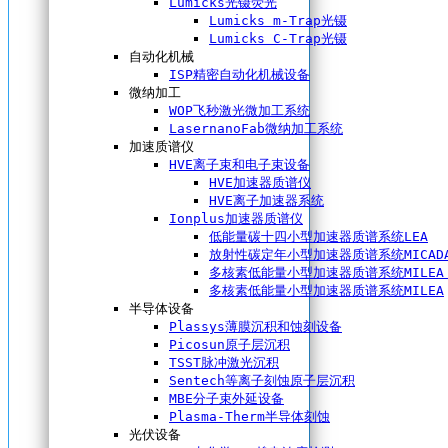
Lumicks光镊荧光
Lumicks m-Trap光镊
Lumicks C-Trap光镊
自动化机械
ISP精密自动化机械设备
微纳加工
WOP飞秒激光微加工系统
LasernanoFab微纳加工系统
加速质谱仪
HVE离子束和电子束设备
HVE加速器质谱仪
HVE离子加速器系统
Ionplus加速器质谱仪
低能量碳十四小型加速器质谱系统LEA
放射性碳定年小型加速器质谱系统MICAD
多核素低能量小型加速器质谱系统MILEA 
多核素低能量小型加速器质谱系统MILEA
半导体设备
Plassys薄膜沉积和蚀刻设备
Picosun原子层沉积
TSST脉冲激光沉积
Sentech等离子刻蚀原子层沉积
MBE分子束外延设备
Plasma-Therm半导体刻蚀
光伏设备