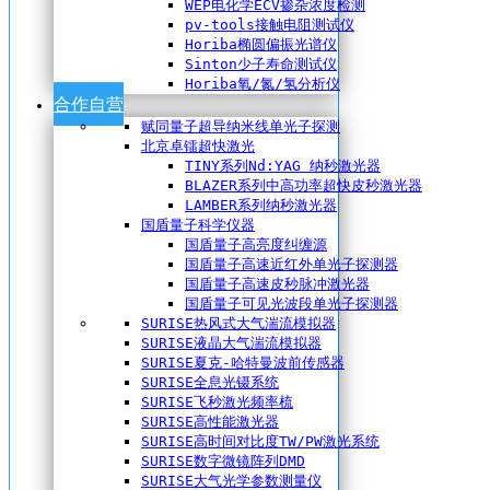
WEP电化学ECV掺杂浓度检测
pv-tools接触电阻测试仪
Horiba椭圆偏振光谱仪
Sinton少子寿命测试仪
Horiba氧/氮/氢分析仪
合作自营
赋同量子超导纳米线单光子探测
北京卓镭超快激光
TINY系列Nd:YAG 纳秒激光器
BLAZER系列中高功率超快皮秒激光器
LAMBER系列纳秒激光器
国盾量子科学仪器
国盾量子高亮度纠缠源
国盾量子高速近红外单光子探测器
国盾量子高速皮秒脉冲激光器
国盾量子可见光波段单光子探测器
SURISE热风式大气湍流模拟器
SURISE液晶大气湍流模拟器
SURISE夏克-哈特曼波前传感器
SURISE全息光镊系统
SURISE飞秒激光频率梳
SURISE高性能激光器
SURISE高时间对比度TW/PW激光系统
SURISE数字微镜阵列DMD
SURISE大气光学参数测量仪