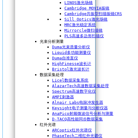
LINOS激光场镜
Cambridge MOVIA振镜
Cambridge共振型扫描振镜CRS
Sill Optics激光场镜
MRC激光稳定系统
Mirrorcle微扫描镜
PLS高速多边形扫描仪
光束分析测量
Duma光束质量分析仪
Liquid多功能测量仪
Duma自准直仪
HighFinesse波长计
Bristol激光波长计
数据采集处理
Licel数据采集系统
AlazarTech高速数据采集处理
Spectrum高速数字化仪
AMPI刺激器
Alnair Labs电脉冲发生器
Keysight电子测量与分析仪器
AnaPico射频微波信号分析与测量
D-TACQ高性能同步数据采集
红外光谱
ARCoptix红外光谱仪
PhaseTech二维红外光谱仪