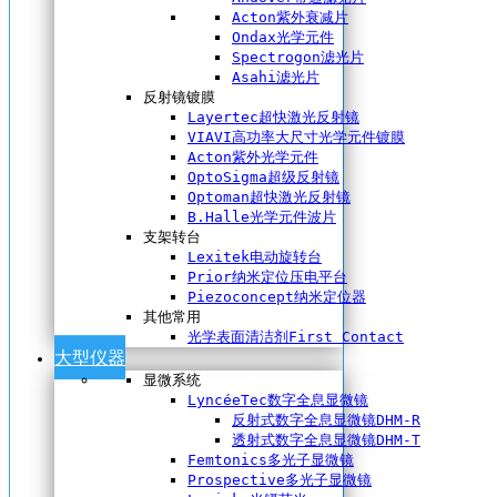
Acton紫外衰减片
Ondax光学元件
Spectrogon滤光片
Asahi滤光片
反射镜镀膜
Layertec超快激光反射镜
VIAVI高功率大尺寸光学元件镀膜
Acton紫外光学元件
OptoSigma超级反射镜
Optoman超快激光反射镜
B.Halle光学元件波片
支架转台
Lexitek电动旋转台
Prior纳米定位压电平台
Piezoconcept纳米定位器
其他常用
光学表面清洁剂First Contact
大型仪器
显微系统
LyncéeTec数字全息显微镜
反射式数字全息显微镜DHM-R
透射式数字全息显微镜DHM-T
Femtonics多光子显微镜
Prospective多光子显微镜