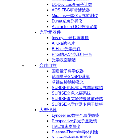
UQDevices多光子计数
AOS FBG窄带滤波器
Miratlas一体化大气监测仪
Duma光束分析仪
AlazarTech OCT数据采集
光学元器件
few cycle超快啁啾镜
Alluxa滤光片
B.Halle光学元件
Prior纳米定位压电平台
光学表面清洁
合作自营
国盾量子科学仪器
赋同量子SNSPD系统
卓镭皮秒纳秒激光
SURISE热风式大气湍流模拟
SURISE全息光镊系统
SURISE夏克哈特曼波前传感
SURISE光学仪器专用干燥柜
大型仪器
LyncéeTec数字全息显微镜
Prospective多光子显微镜
HVE加速质谱仪
Plasma-Therm半导体刻蚀
Sinton少子寿命测试仪