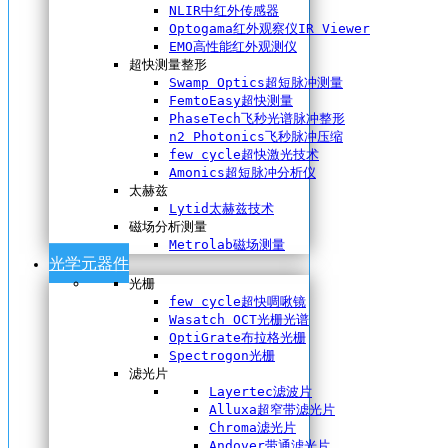
NLIR中红外传感器
Optogama红外观察仪IR Viewer
EMO高性能红外观测仪
超快测量整形
Swamp Optics超短脉冲测量
FemtoEasy超快测量
PhaseTech飞秒光谱脉冲整形
n2 Photonics飞秒脉冲压缩
few cycle超快激光技术
Amonics超短脉冲分析仪
太赫兹
Lytid太赫兹技术
磁场分析测量
Metrolab磁场测量
光学元器件
光栅
few cycle超快啁啾镜
Wasatch OCT光栅光谱
OptiGrate布拉格光栅
Spectrogon光栅
滤光片
Layertec滤波片
Alluxa超窄带滤光片
Chroma滤光片
Andover带通滤光片