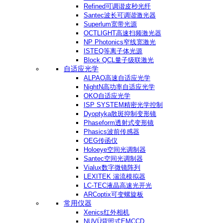
Refined可调谐皮秒光纤
Santec波长可调谐激光器
Superlum宽带光源
OCTLIGHT高速扫频激光器
NP Photonics窄线宽激光
ISTEQ等离子体光源
Block QCL量子级联激光
自适应光学
ALPAO高速自适应光学
NightN高功率自适应光学
OKO自适应光学
ISP SYSTEM精密光学控制
Dyoptyka散斑抑制变形镜
Phaseform透射式变形镜
Phasics波前传感器
OEG传函仪
Holoeye空间光调制器
Santec空间光调制器
Vialux数字微镜阵列
LEXITEK 湍流模拟器
LC-TEC液晶高速光开光
ARCoptix可变螺旋板
常用仪器
Xenics红外相机
NUVÜ背照式EMCCD