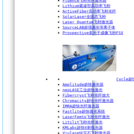
Fluence飞秒光纤激光器
Lithium紧凑型高功率飞秒
ActiveFiber高功率飞秒光纤
SolarLaser全固态飞秒
Laser Quantum飞秒激光器
SourceLAB超强激光等离子体
Prospective多光子成像飞秒FSX
Cycle
Amplitude超快激光器
neoLASE工业超快激光
Fibercryst飞秒光纤放大
Chromacity超快光纤激光器
IMRA超快光纤激光器
Fastlite超快激光系统
LaserFemto飞秒光纤激光
Litilit飞秒光纤激光
KMLabs超快X射线光源
Viulase钛宝石飞秒激光器