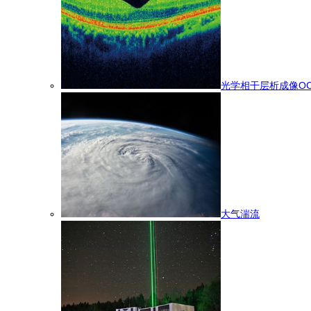
光学相干层析成像OC
大气湍流