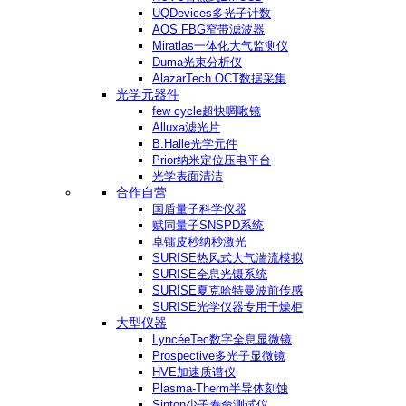
UQDevices多光子计数
AOS FBG窄带滤波器
Miratlas一体化大气监测仪
Duma光束分析仪
AlazarTech OCT数据采集
光学元器件
few cycle超快啁啾镜
Alluxa滤光片
B.Halle光学元件
Prior纳米定位压电平台
光学表面清洁
合作自营
国盾量子科学仪器
赋同量子SNSPD系统
卓镭皮秒纳秒激光
SURISE热风式大气湍流模拟
SURISE全息光镊系统
SURISE夏克哈特曼波前传感
SURISE光学仪器专用干燥柜
大型仪器
LyncéeTec数字全息显微镜
Prospective多光子显微镜
HVE加速质谱仪
Plasma-Therm半导体刻蚀
Sinton少子寿命测试仪