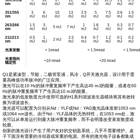
nm
mJ
mJ
mJ
mJ
mJ
mJ
mJ
mJ
mJ
351/355
3
6
10
13
2.5
5
7.5
0.6
1.5
nm
mJ
mJ
mJ
mJ
mJ
mJ
mJ
mJ
mJ
263/266
1.5
3
1
1.8
3
0.3
0.7
5 mJ
7 mJ
nm
mJ
mJ
mJ
mJ
mJ
mJ
mJ
211/213
0.5
1
2.5
0.4
0.7
1.2
0.1
0.2
2 mJ
nm
mJ
mJ
mJ
mJ
mJ
mJ
mJ
mJ
光束发散
< 1mrad
< 1.5mrad
< 1.5mra
光束指向
<10 mrad
<20 mrad
稳定性
Q1是紧凑型，节能，二极管泵浦，风冷，Q开关激光器，设计用于需
要高峰值功率脉冲的广泛应用。
激光可以在10 Hz的脉冲重复频率下产生高达45 mJ的能量，或者在50
Hz的脉冲重复频率下产生高达10 mJ的能量。
激光束的低发散度允许使用可选的H1系列谐波发生器模块将其有效转
换为谐波波长。
激光器可以配置为分别从Nd：YLF或Nd：YAG激光晶体发射1053 nm
或1064 nm波长。由于Nd：YLF晶体的无热特性，在1053 nm处，激
光可以从单发运行到最大脉冲重复频率，而不会明显改变束发散度或
轮廓。
创新的激光设计产生了用户友好的交钥匙系统，几乎不需要维护。桌
子下面没有需要的冷却器或笨重的电源。所有的激光电子设备都集成