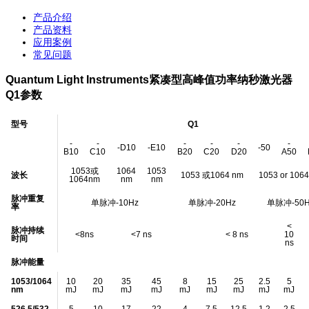
产品介绍
产品资料
应用案例
常见问题
Quantum Light Instruments紧凑型高峰值功率纳秒激光器
Q1参数
型号
Q1
-
-
-
-
-
-
-D10
-E10
-50
B10
C10
B20
C20
D20
A50
1053或
1064
1053
波长
1053 或1064 nm
1053 or 106
1064nm
nm
nm
脉冲重复
单脉冲-10Hz
单脉冲-20Hz
单脉冲-50H
率
<
脉冲持续
<8ns
<7 ns
< 8 ns
10
时间
ns
脉冲能量
1053/1064
10
20
35
45
8
15
25
2.5
5
nm
mJ
mJ
mJ
mJ
mJ
mJ
mJ
mJ
mJ
526.5/532
5
10
17
22
4
7.5
12.5
1.2
2.5