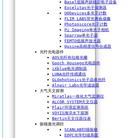
Basel低噪声超稳定电子设备
Excelitas光子探测器
UQDevices多光子计数
FLIM LABS荧光寿命成像
Photonscore光子计数
Pi Imaging单光子相机
Sparrow单光子源
FEMTO低噪声放大器
Qusine高精度信号合成器
光纤光电器件
AOS光纤布拉格光栅
Gooch Housego光电器件
iXblue电光调制器
LUNA光纤传感通信
GLOphotonics光子晶体光纤
Alnair Labs光学滤波器
大气天文探测
Miratlas一体化大气监测仪
ALCOR SYSTEM天文仪器
Plair环境监测系统
VOYIS海洋水下探测
Bertin天文仪器仪表
振镜激光调控
SCANLAB扫描振镜
EOPC光学扫描系统