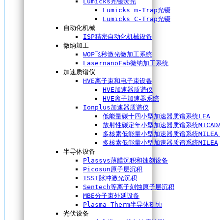
Lumicks光镊荧光
Lumicks m-Trap光镊
Lumicks C-Trap光镊
自动化机械
ISP精密自动化机械设备
微纳加工
WOP飞秒激光微加工系统
LasernanoFab微纳加工系统
加速质谱仪
HVE离子束和电子束设备
HVE加速器质谱仪
HVE离子加速器系统
Ionplus加速器质谱仪
低能量碳十四小型加速器质谱系统LEA
放射性碳定年小型加速器质谱系统MICAD
多核素低能量小型加速器质谱系统MILEA 
多核素低能量小型加速器质谱系统MILEA
半导体设备
Plassys薄膜沉积和蚀刻设备
Picosun原子层沉积
TSST脉冲激光沉积
Sentech等离子刻蚀原子层沉积
MBE分子束外延设备
Plasma-Therm半导体刻蚀
光伏设备