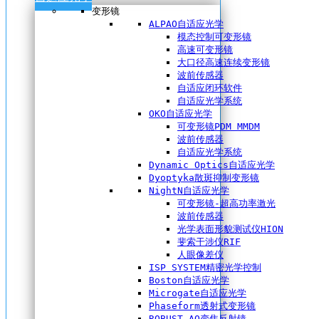
变形镜
ALPAO自适应光学
模态控制可变形镜
高速可变形镜
大口径高速连续变形镜
波前传感器
自适应闭环软件
自适应光学系统
OKO自适应光学
可变形镜PDM MMDM
波前传感器
自适应光学系统
Dynamic Optics自适应光学
Dyoptyka散斑抑制变形镜
NightN自适应光学
可变形镜-超高功率激光
波前传感器
光学表面形貌测试仪HION
斐索干涉仪RIF
人眼像差仪
ISP SYSTEM精密光学控制
Boston自适应光学
Microgate自适应光学
Phaseform透射式变形镜
ROBUST AO变焦反射镜