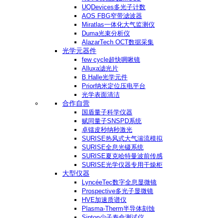
UQDevices多光子计数
AOS FBG窄带滤波器
Miratlas一体化大气监测仪
Duma光束分析仪
AlazarTech OCT数据采集
光学元器件
few cycle超快啁啾镜
Alluxa滤光片
B.Halle光学元件
Prior纳米定位压电平台
光学表面清洁
合作自营
国盾量子科学仪器
赋同量子SNSPD系统
卓镭皮秒纳秒激光
SURISE热风式大气湍流模拟
SURISE全息光镊系统
SURISE夏克哈特曼波前传感
SURISE光学仪器专用干燥柜
大型仪器
LyncéeTec数字全息显微镜
Prospective多光子显微镜
HVE加速质谱仪
Plasma-Therm半导体刻蚀
Sinton少子寿命测试仪