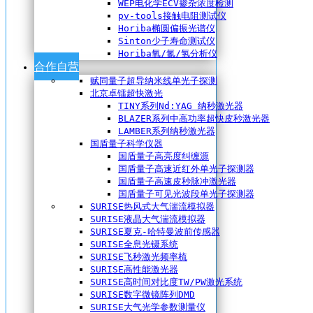
WEP电化学ECV掺杂浓度检测
pv-tools接触电阻测试仪
Horiba椭圆偏振光谱仪
Sinton少子寿命测试仪
Horiba氧/氮/氢分析仪
合作自营
赋同量子超导纳米线单光子探测
北京卓镭超快激光
TINY系列Nd:YAG 纳秒激光器
BLAZER系列中高功率超快皮秒激光器
LAMBER系列纳秒激光器
国盾量子科学仪器
国盾量子高亮度纠缠源
国盾量子高速近红外单光子探测器
国盾量子高速皮秒脉冲激光器
国盾量子可见光波段单光子探测器
SURISE热风式大气湍流模拟器
SURISE液晶大气湍流模拟器
SURISE夏克-哈特曼波前传感器
SURISE全息光镊系统
SURISE飞秒激光频率梳
SURISE高性能激光器
SURISE高时间对比度TW/PW激光系统
SURISE数字微镜阵列DMD
SURISE大气光学参数测量仪