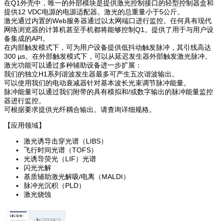
在Q1外壳中，唯一的外部模块是提供激光控制接口的轻型控制器盒和
提供12 VDC电源的电源适配器。激光的总重量小于5公斤。
激光通过内置的Web服务器通过以太网端口进行监控。任何具有现代
网络浏览器的计算机甚至手机都将能够控制Q1。提供了用于与用户设
备集成的API。
在内部触发模式下，可为用户设备提供低抖动触发脉冲，其引线高达
300 µs。在外部触发模式下，可以从延迟发生器外部触发激光脉冲。
激光功能可以通过多种辅助设备进一步扩展：
我们的独立H1系列谐波发生器最多可产生五次谐波输出。
可以使用我们的电动衰减器针对基本波长光束调节脉冲能量。
脉冲能量可以通过我们附带的具有模拟和/或数字输出的脉冲能量监控
器进行监控。
可根据要求提供光纤耦合输出。请查询详细规格。
【应用领域】
激光诱导击穿光谱（LIBS）
飞行时间光谱（TOFS）
光诱导荧光（LIF）光谱
闪光光解
基质辅助激光解吸/电离（MALDI）
脉冲光沉积（PLD）
激光烧蚀