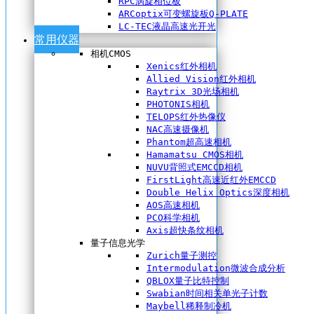
RPC涡旋相位板
ARCoptix可变螺旋板Q-PLATE
LC-TEC液晶高速光开光
常用仪器
相机CMOS
Xenics红外相机
Allied Vision红外相机
Raytrix 3D光场相机
PHOTONIS相机
TELOPS红外热像仪
NAC高速摄像机
Phantom超高速相机
Hamamatsu CMOS相机
NUVU背照式EMCCD相机
FirstLight高速近红外EMCCD
Double Helix Optics深度相机
AOS高速相机
PCO科学相机
Axis超快条纹相机
量子信息光学
Zurich量子测控
Intermodulation微波合成分析
QBLOX量子比特控制
Swabian时间相关单光子计数
Maybell稀释制冷机