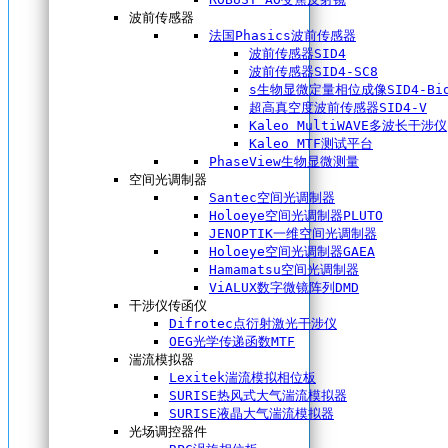
波前传感器
法国Phasics波前传感器
波前传感器SID4
波前传感器SID4-SC8
s生物显微定量相位成像SID4-Bi
超高真空度波前传感器SID4-V
Kaleo MultiWAVE多波长干涉仪
Kaleo MTF测试平台
PhaseView生物显微测量
空间光调制器
Santec空间光调制器
Holoeye空间光调制器PLUTO
JENOPTIK一维空间光调制器
Holoeye空间光调制器GAEA
Hamamatsu空间光调制器
ViALUX数字微镜阵列DMD
干涉仪传函仪
Difrotec点衍射激光干涉仪
OEG光学传递函数MTF
湍流模拟器
Lexitek湍流模拟相位板
SURISE热风式大气湍流模拟器
SURISE液晶大气湍流模拟器
光场调控器件