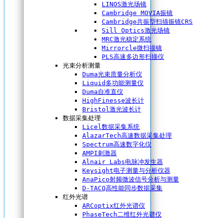
LINOS激光场镜
Cambridge MOVIA振镜
Cambridge共振型扫描振镜CRS
Sill Optics激光场镜
MRC激光稳定系统
Mirrorcle微扫描镜
PLS高速多边形扫描仪
光束分析测量
Duma光束质量分析仪
Liquid多功能测量仪
Duma自准直仪
HighFinesse波长计
Bristol激光波长计
数据采集处理
Licel数据采集系统
AlazarTech高速数据采集处理
Spectrum高速数字化仪
AMPI刺激器
Alnair Labs电脉冲发生器
Keysight电子测量与分析仪器
AnaPico射频微波信号分析与测量
D-TACQ高性能同步数据采集
红外光谱
ARCoptix红外光谱仪
PhaseTech二维红外光谱仪