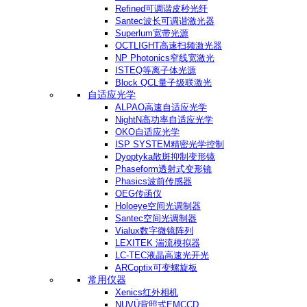
Refined可调谐皮秒光纤
Santec波长可调谐激光器
Superlum宽带光源
OCTLIGHT高速扫频激光器
NP Photonics窄线宽激光
ISTEQ等离子体光源
Block QCL量子级联激光
自适应光学
ALPAO高速自适应光学
NightN高功率自适应光学
OKO自适应光学
ISP SYSTEM精密光学控制
Dyoptyka散斑抑制变形镜
Phaseform透射式变形镜
Phasics波前传感器
OEG传函仪
Holoeye空间光调制器
Santec空间光调制器
Vialux数字微镜阵列
LEXITEK 湍流模拟器
LC-TEC液晶高速光开光
ARCoptix可变螺旋板
常用仪器
Xenics红外相机
NUVÜ背照式EMCCD