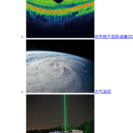
光学相干层析成像OC
大气湍流