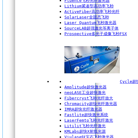
Fluence飞秒光纤激光器
Lithium紧凑型高功率飞秒
ActiveFiber高功率飞秒光纤
SolarLaser全固态飞秒
Laser Quantum飞秒激光器
SourceLAB超强激光等离子体
Prospective多光子成像飞秒FSX
Cycle
Amplitude超快激光器
neoLASE工业超快激光
Fibercryst飞秒光纤放大
Chromacity超快光纤激光器
IMRA超快光纤激光器
Fastlite超快激光系统
LaserFemto飞秒光纤激光
Litilit飞秒光纤激光
KMLabs超快X射线光源
Viulase钛宝石飞秒激光器