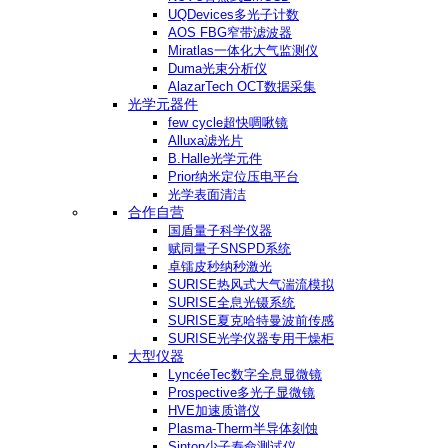
UQDevices多光子计数
AOS FBG窄带滤波器
Miratlas一体化大气监测仪
Duma光束分析仪
AlazarTech OCT数据采集
光学元器件
few cycle超快啁啾镜
Alluxa滤光片
B.Halle光学元件
Prior纳米定位压电平台
光学表面清洁
合作自营
国盾量子科学仪器
赋同量子SNSPD系统
卓镭皮秒纳秒激光
SURISE热风式大气湍流模拟
SURISE全息光镊系统
SURISE夏克哈特曼波前传感
SURISE光学仪器专用干燥柜
大型仪器
LyncéeTec数字全息显微镜
Prospective多光子显微镜
HVE加速质谱仪
Plasma-Therm半导体刻蚀
Sinton少子寿命测试仪