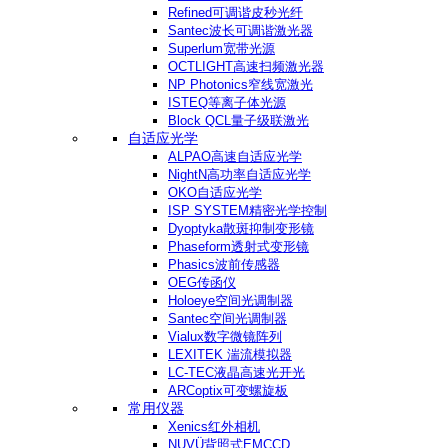
Refined可调谐皮秒光纤
Santec波长可调谐激光器
Superlum宽带光源
OCTLIGHT高速扫频激光器
NP Photonics窄线宽激光
ISTEQ等离子体光源
Block QCL量子级联激光
自适应光学
ALPAO高速自适应光学
NightN高功率自适应光学
OKO自适应光学
ISP SYSTEM精密光学控制
Dyoptyka散斑抑制变形镜
Phaseform透射式变形镜
Phasics波前传感器
OEG传函仪
Holoeye空间光调制器
Santec空间光调制器
Vialux数字微镜阵列
LEXITEK 湍流模拟器
LC-TEC液晶高速光开光
ARCoptix可变螺旋板
常用仪器
Xenics红外相机
NUVÜ背照式EMCCD