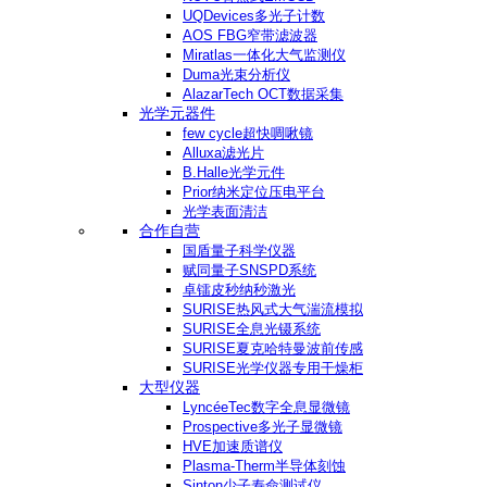
UQDevices多光子计数
AOS FBG窄带滤波器
Miratlas一体化大气监测仪
Duma光束分析仪
AlazarTech OCT数据采集
光学元器件
few cycle超快啁啾镜
Alluxa滤光片
B.Halle光学元件
Prior纳米定位压电平台
光学表面清洁
合作自营
国盾量子科学仪器
赋同量子SNSPD系统
卓镭皮秒纳秒激光
SURISE热风式大气湍流模拟
SURISE全息光镊系统
SURISE夏克哈特曼波前传感
SURISE光学仪器专用干燥柜
大型仪器
LyncéeTec数字全息显微镜
Prospective多光子显微镜
HVE加速质谱仪
Plasma-Therm半导体刻蚀
Sinton少子寿命测试仪