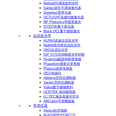
Refined可调谐皮秒光纤
Santec波长可调谐激光器
Superlum宽带光源
OCTLIGHT高速扫频激光器
NP Photonics窄线宽激光
ISTEQ等离子体光源
Block QCL量子级联激光
自适应光学
ALPAO高速自适应光学
NightN高功率自适应光学
OKO自适应光学
ISP SYSTEM精密光学控制
Dyoptyka散斑抑制变形镜
Phaseform透射式变形镜
Phasics波前传感器
OEG传函仪
Holoeye空间光调制器
Santec空间光调制器
Vialux数字微镜阵列
LEXITEK 湍流模拟器
LC-TEC液晶高速光开光
ARCoptix可变螺旋板
常用仪器
Xenics红外相机
NUVÜ背照式EMCCD