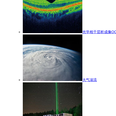
光学相干层析成像OC
大气湍流