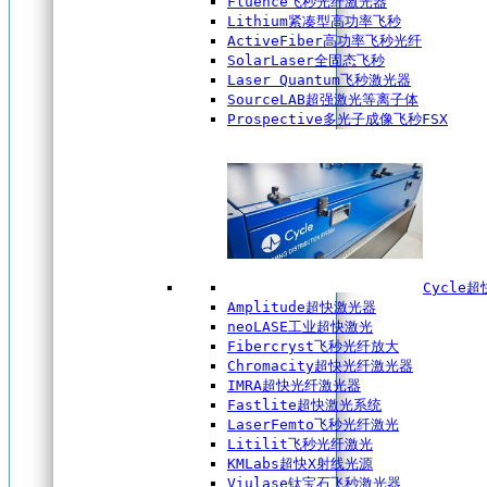
Fluence飞秒光纤激光器
Lithium紧凑型高功率飞秒
ActiveFiber高功率飞秒光纤
SolarLaser全固态飞秒
Laser Quantum飞秒激光器
SourceLAB超强激光等离子体
Prospective多光子成像飞秒FSX
Cycle
Amplitude超快激光器
neoLASE工业超快激光
Fibercryst飞秒光纤放大
Chromacity超快光纤激光器
IMRA超快光纤激光器
Fastlite超快激光系统
LaserFemto飞秒光纤激光
Litilit飞秒光纤激光
KMLabs超快X射线光源
Viulase钛宝石飞秒激光器