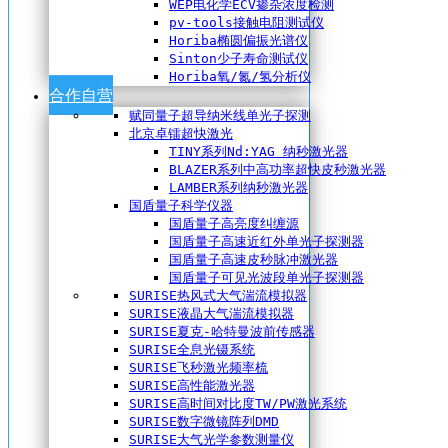
WEP电化学ECV掺杂浓度检测
pv-tools接触电阻测试仪
Horiba椭圆偏振光谱仪
Sinton少子寿命测试仪
Horiba氧/氮/氢分析仪
合作自营
赋同量子超导纳米线单光子探测
北京卓镭超快激光
TINY系列Nd:YAG 纳秒激光器
BLAZER系列中高功率超快皮秒激光器
LAMBER系列纳秒激光器
国盾量子科学仪器
国盾量子高亮度纠缠源
国盾量子高速近红外单光子探测器
国盾量子高速皮秒脉冲激光器
国盾量子可见光波段单光子探测器
SURISE热风式大气湍流模拟器
SURISE液晶大气湍流模拟器
SURISE夏克-哈特曼波前传感器
SURISE全息光镊系统
SURISE飞秒激光频率梳
SURISE高性能激光器
SURISE高时间对比度TW/PW激光系统
SURISE数字微镜阵列DMD
SURISE大气光学参数测量仪