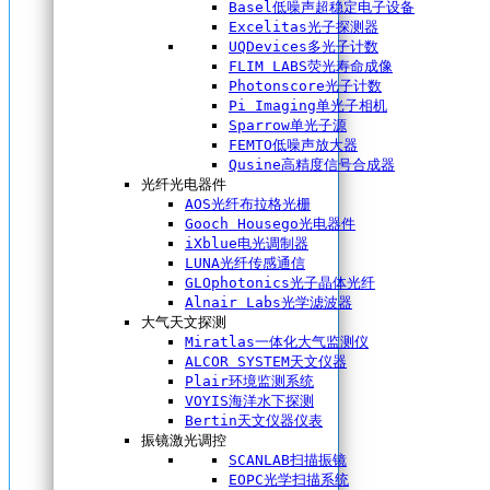
Basel低噪声超稳定电子设备
Excelitas光子探测器
UQDevices多光子计数
FLIM LABS荧光寿命成像
Photonscore光子计数
Pi Imaging单光子相机
Sparrow单光子源
FEMTO低噪声放大器
Qusine高精度信号合成器
光纤光电器件
AOS光纤布拉格光栅
Gooch Housego光电器件
iXblue电光调制器
LUNA光纤传感通信
GLOphotonics光子晶体光纤
Alnair Labs光学滤波器
大气天文探测
Miratlas一体化大气监测仪
ALCOR SYSTEM天文仪器
Plair环境监测系统
VOYIS海洋水下探测
Bertin天文仪器仪表
振镜激光调控
SCANLAB扫描振镜
EOPC光学扫描系统