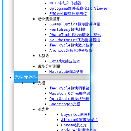
NLIR中红外传感器
Optogama红外观察仪IR Viewer
EMO高性能红外观测仪
超快测量整形
Swamp Optics超短脉冲测量
FemtoEasy超快测量
PhaseTech飞秒光谱脉冲整形
n2 Photonics飞秒脉冲压缩
few cycle超快激光技术
Amonics超短脉冲分析仪
太赫兹
Lytid太赫兹技术
磁场分析测量
Metrolab磁场测量
光学元器件
光栅
few cycle超快啁啾镜
Wasatch OCT光栅光谱
OptiGrate布拉格光栅
Spectrogon光栅
滤光片
Layertec滤波片
Alluxa超窄带滤光片
Chroma滤光片
Andover带通滤光片