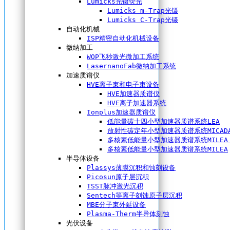
Lumicks光镊荧光
Lumicks m-Trap光镊
Lumicks C-Trap光镊
自动化机械
ISP精密自动化机械设备
微纳加工
WOP飞秒激光微加工系统
LasernanoFab微纳加工系统
加速质谱仪
HVE离子束和电子束设备
HVE加速器质谱仪
HVE离子加速器系统
Ionplus加速器质谱仪
低能量碳十四小型加速器质谱系统LEA
放射性碳定年小型加速器质谱系统MICAD
多核素低能量小型加速器质谱系统MILEA 
多核素低能量小型加速器质谱系统MILEA
半导体设备
Plassys薄膜沉积和蚀刻设备
Picosun原子层沉积
TSST脉冲激光沉积
Sentech等离子刻蚀原子层沉积
MBE分子束外延设备
Plasma-Therm半导体刻蚀
光伏设备