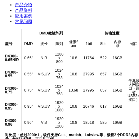
产品介绍
产品资料
应用案例
常见问题
DMD微镜阵列
传输速度
像素/
内存
型号
DMD
波长
阵列
1bit
8bit
端口
μm
条
1280
D4300-
0.65"
NIR
x
10.8
11764
522
16GB
0.65NIR
800
1024
D4300-
0.55"
VIS,UV
x
10.8
27995
657
16GB
0.55
768
千兆
太网
1024
D4300-
口（
0.75"
VIS,UV
x
13.68
27995
657
16GB
0.75
者
768
USB3.
接口
1920
D4300-
0.95"
VIS,UV
x
10.8
20746
617
16GB
0.95
1080
1920
D4300-
0.96"
VIS
x
10.8
18518
585
16GB
0.96
1200
对比度：超过2000:1，软件支持C++、matlab、Labview等，板载2个DDR3内存
条，分别为8GB，可乒乓工作