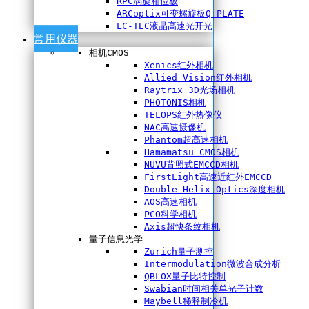
RPC涡旋相位板
ARCoptix可变螺旋板Q-PLATE
LC-TEC液晶高速光开光
常用仪器
相机CMOS
Xenics红外相机
Allied Vision红外相机
Raytrix 3D光场相机
PHOTONIS相机
TELOPS红外热像仪
NAC高速摄像机
Phantom超高速相机
Hamamatsu CMOS相机
NUVU背照式EMCCD相机
FirstLight高速近红外EMCCD
Double Helix Optics深度相机
AOS高速相机
PCO科学相机
Axis超快条纹相机
量子信息光学
Zurich量子测控
Intermodulation微波合成分析
QBLOX量子比特控制
Swabian时间相关单光子计数
Maybell稀释制冷机