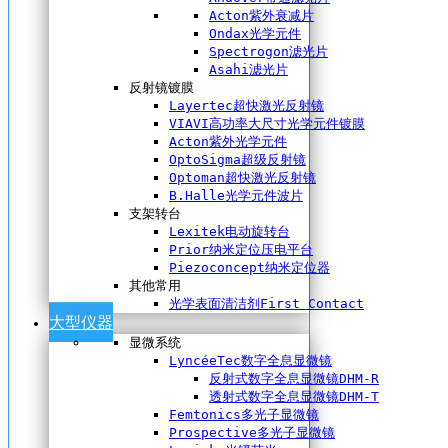
Acton紫外衰减片
Ondax光学元件
Spectrogon滤光片
Asahi滤光片
反射镜镀膜
Layertec超快激光反射镜
VIAVI高功率大尺寸光学元件镀膜
Acton紫外光学元件
OptoSigma超级反射镜
Optoman超快激光反射镜
B.Halle光学元件波片
支架转台
Lexitek电动旋转台
Prior纳米定位压电平台
Piezoconcept纳米定位器
其他常用
光学表面清洁剂First Contact
大型仪器
显微系统
LyncéeTec数字全息显微镜
反射式数字全息显微镜DHM-R
透射式数字全息显微镜DHM-T
Femtonics多光子显微镜
Prospective多光子显微镜