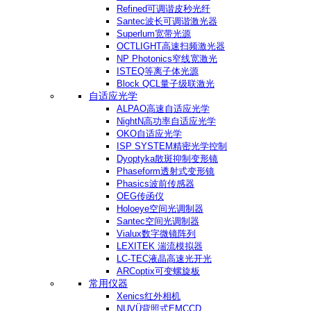
Refined可调谐皮秒光纤
Santec波长可调谐激光器
Superlum宽带光源
OCTLIGHT高速扫频激光器
NP Photonics窄线宽激光
ISTEQ等离子体光源
Block QCL量子级联激光
自适应光学
ALPAO高速自适应光学
NightN高功率自适应光学
OKO自适应光学
ISP SYSTEM精密光学控制
Dyoptyka散斑抑制变形镜
Phaseform透射式变形镜
Phasics波前传感器
OEG传函仪
Holoeye空间光调制器
Santec空间光调制器
Vialux数字微镜阵列
LEXITEK 湍流模拟器
LC-TEC液晶高速光开光
ARCoptix可变螺旋板
常用仪器
Xenics红外相机
NUVÜ背照式EMCCD