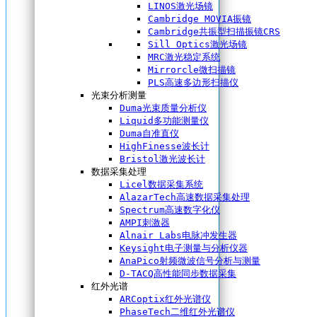
LINOS激光场镜
Cambridge MOVIA振镜
Cambridge共振型扫描振镜CRS
Sill Optics激光场镜
MRC激光稳定系统
Mirrorcle微扫描镜
PLS高速多边形扫描仪
光束分析测量
Duma光束质量分析仪
Liquid多功能测量仪
Duma自准直仪
HighFinesse波长计
Bristol激光波长计
数据采集处理
Licel数据采集系统
AlazarTech高速数据采集处理
Spectrum高速数字化仪
AMPI刺激器
Alnair Labs电脉冲发生器
Keysight电子测量与分析仪器
AnaPico射频微波信号分析与测量
D-TACQ高性能同步数据采集
红外光谱
ARCoptix红外光谱仪
PhaseTech二维红外光谱仪