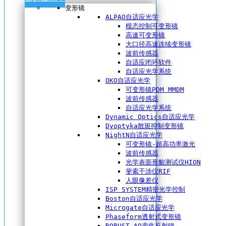
变形镜
ALPAO自适应光学
模态控制可变形镜
高速可变形镜
大口径高速连续变形镜
波前传感器
自适应闭环软件
自适应光学系统
OKO自适应光学
可变形镜PDM MMDM
波前传感器
自适应光学系统
Dynamic Optics自适应光学
Dyoptyka散斑抑制变形镜
NightN自适应光学
可变形镜-超高功率激光
波前传感器
光学表面形貌测试仪HION
斐索干涉仪RIF
人眼像差仪
ISP SYSTEM精密光学控制
Boston自适应光学
Microgate自适应光学
Phaseform透射式变形镜
ROBUST AO变焦反射镜