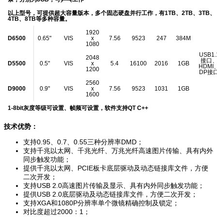
以上型号，可提供超大容量版本，多个固态硬盘并行工作，有1TB、2TB、3TB、
4TB、8TB等多种容量。
1920
D6500
0.65"
VIS
x
7.56
9523
247
384M
1080
USB1.
2048
接口
D5500
0.5"
VIS
x
5.4
16100
2016
1GB
HDMI
1200
DP接
2560
D9000
0.9"
VIS
x
7.56
9523
1031
1GB
1600
1-8bit灰度等级可设置、帧频可设置，软件支持QT C++
技术优势：
支持0.95、0.7、0.55三种分辨率DMD；
支持千兆以太网、千兆光纤、万兆光纤高速图片传输、具有内外
同步触发功能；
提供千兆以太网、PCIE板卡底层驱动及动态链接库文件，方便
二次开发；
支持USB 2.0高速图片传输及显示、具有内外同步触发功能；
提供USB 2.0底层驱动及动态链接库文件，方便二次开发；
支持XGA和1080P分辨率单个微镜精确控制及锁定；
对比度超过2000：1；