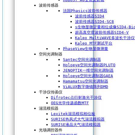
波前传感器
法国Phasics波前传感器
波前传感器SID4
波前传感器SID4-SC8
s生物显微定量相位成像SID4-Bi
超高真空度波前传感器SID4-V
Kaleo MultiWAVE多波长干涉仪
Kaleo MTF测试平台
PhaseView生物显微测量
空间光调制器
Santec空间光调制器
Holoeye空间光调制器PLUTO
JENOPTIK一维空间光调制器
Holoeye空间光调制器GAEA
Hamamatsu空间光调制器
ViALUX数字微镜阵列DMD
干涉仪传函仪
Difrotec点衍射激光干涉仪
OEG光学传递函数MTF
湍流模拟器
Lexitek湍流模拟相位板
SURISE热风式大气湍流模拟器
SURISE液晶大气湍流模拟器
光场调控器件