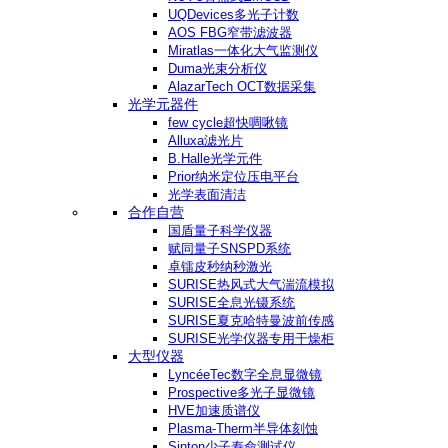
UQDevices多光子计数
AOS FBG窄带滤波器
Miratlas一体化大气监测仪
Duma光束分析仪
AlazarTech OCT数据采集
光学元器件
few cycle超快啁啾镜
Alluxa滤光片
B.Halle光学元件
Prior纳米定位压电平台
光学表面清洁
合作自营
国盾量子科学仪器
赋同量子SNSPD系统
卓镭皮秒纳秒激光
SURISE热风式大气湍流模拟
SURISE全息光镊系统
SURISE夏克哈特曼波前传感
SURISE光学仪器专用干燥柜
大型仪器
LyncéeTec数字全息显微镜
Prospective多光子显微镜
HVE加速质谱仪
Plasma-Therm半导体刻蚀
Sinton少子寿命测试仪