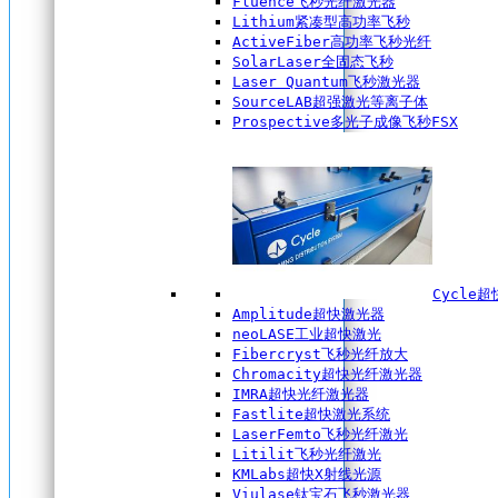
Fluence飞秒光纤激光器
Lithium紧凑型高功率飞秒
ActiveFiber高功率飞秒光纤
SolarLaser全固态飞秒
Laser Quantum飞秒激光器
SourceLAB超强激光等离子体
Prospective多光子成像飞秒FSX
Cycle
Amplitude超快激光器
neoLASE工业超快激光
Fibercryst飞秒光纤放大
Chromacity超快光纤激光器
IMRA超快光纤激光器
Fastlite超快激光系统
LaserFemto飞秒光纤激光
Litilit飞秒光纤激光
KMLabs超快X射线光源
Viulase钛宝石飞秒激光器