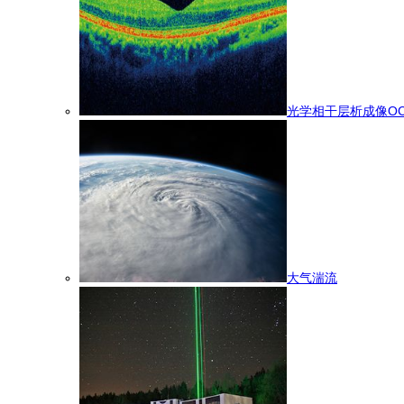
光学相干层析成像OC
大气湍流