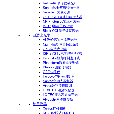
Refined可调谐皮秒光纤
Santec波长可调谐激光器
Superlum宽带光源
OCTLIGHT高速扫频激光器
NP Photonics窄线宽激光
ISTEQ等离子体光源
Block QCL量子级联激光
自适应光学
ALPAO高速自适应光学
NightN高功率自适应光学
OKO自适应光学
ISP SYSTEM精密光学控制
Dyoptyka散斑抑制变形镜
Phaseform透射式变形镜
Phasics波前传感器
OEG传函仪
Holoeye空间光调制器
Santec空间光调制器
Vialux数字微镜阵列
LEXITEK 湍流模拟器
LC-TEC液晶高速光开光
ARCoptix可变螺旋板
常用仪器
Xenics红外相机
NUVÜ背照式EMCCD