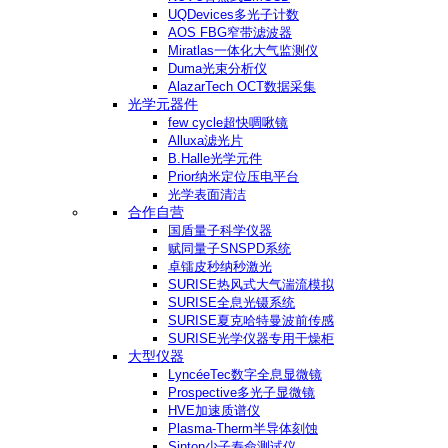
UQDevices多光子计数
AOS FBG窄带滤波器
Miratlas一体化大气监测仪
Duma光束分析仪
AlazarTech OCT数据采集
光学元器件
few cycle超快啁啾镜
Alluxa滤光片
B.Halle光学元件
Prior纳米定位压电平台
光学表面清洁
合作自营
国盾量子科学仪器
赋同量子SNSPD系统
卓镭皮秒纳秒激光
SURISE热风式大气湍流模拟
SURISE全息光镊系统
SURISE夏克哈特曼波前传感
SURISE光学仪器专用干燥柜
大型仪器
LyncéeTec数字全息显微镜
Prospective多光子显微镜
HVE加速质谱仪
Plasma-Therm半导体刻蚀
Sinton少子寿命测试仪