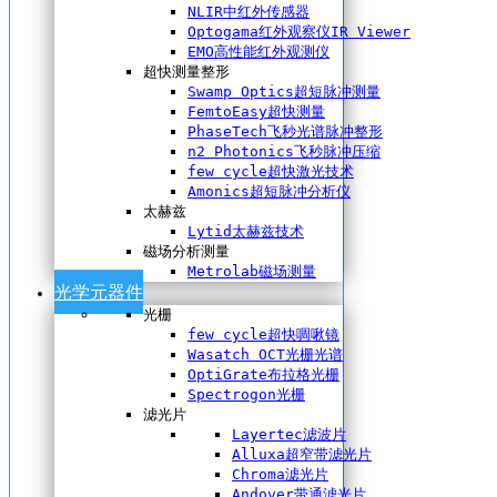
NLIR中红外传感器
Optogama红外观察仪IR Viewer
EMO高性能红外观测仪
超快测量整形
Swamp Optics超短脉冲测量
FemtoEasy超快测量
PhaseTech飞秒光谱脉冲整形
n2 Photonics飞秒脉冲压缩
few cycle超快激光技术
Amonics超短脉冲分析仪
太赫兹
Lytid太赫兹技术
磁场分析测量
Metrolab磁场测量
光学元器件
光栅
few cycle超快啁啾镜
Wasatch OCT光栅光谱
OptiGrate布拉格光栅
Spectrogon光栅
滤光片
Layertec滤波片
Alluxa超窄带滤光片
Chroma滤光片
Andover带通滤光片