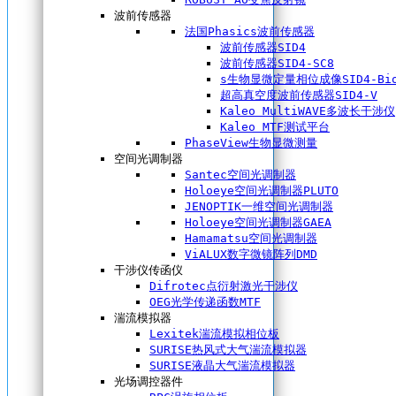
波前传感器
法国Phasics波前传感器
波前传感器SID4
波前传感器SID4-SC8
s生物显微定量相位成像SID4-Bi
超高真空度波前传感器SID4-V
Kaleo MultiWAVE多波长干涉仪
Kaleo MTF测试平台
PhaseView生物显微测量
空间光调制器
Santec空间光调制器
Holoeye空间光调制器PLUTO
JENOPTIK一维空间光调制器
Holoeye空间光调制器GAEA
Hamamatsu空间光调制器
ViALUX数字微镜阵列DMD
干涉仪传函仪
Difrotec点衍射激光干涉仪
OEG光学传递函数MTF
湍流模拟器
Lexitek湍流模拟相位板
SURISE热风式大气湍流模拟器
SURISE液晶大气湍流模拟器
光场调控器件