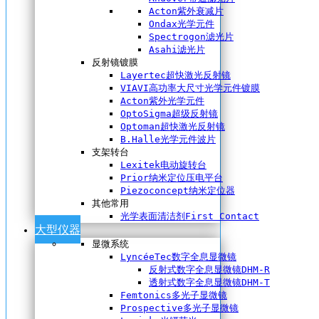
Acton紫外衰减片
Ondax光学元件
Spectrogon滤光片
Asahi滤光片
反射镜镀膜
Layertec超快激光反射镜
VIAVI高功率大尺寸光学元件镀膜
Acton紫外光学元件
OptoSigma超级反射镜
Optoman超快激光反射镜
B.Halle光学元件波片
支架转台
Lexitek电动旋转台
Prior纳米定位压电平台
Piezoconcept纳米定位器
其他常用
光学表面清洁剂First Contact
大型仪器
显微系统
LyncéeTec数字全息显微镜
反射式数字全息显微镜DHM-R
透射式数字全息显微镜DHM-T
Femtonics多光子显微镜
Prospective多光子显微镜