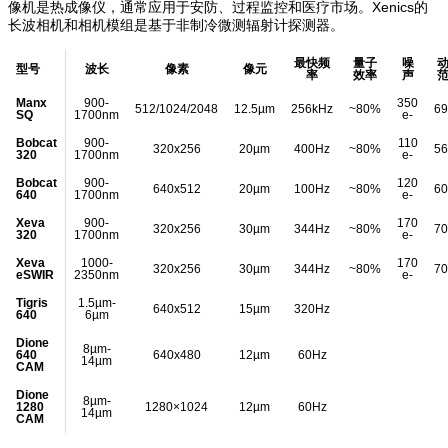
像机是热成像仪，通常应用于安防、过程监控和医疗市场。Xenics的
长波相机和相机模组是基于非制冷微测辐射计探测器。
最快频
量子
噪
型号
波长
像素
像元
率
效率
声
Manx
900-
350
512/1024/2048
12.5µm
256kHz
~80%
6
SQ
1700nm
e-
Bobcat
900-
110
320x256
20µm
400Hz
~80%
5
320
1700nm
e-
Bobcat
900-
120
640x512
20µm
100Hz
~80%
6
640
1700nm
e-
Xeva
900-
170
320x256
30µm
344Hz
~80%
7
320
1700nm
e-
Xeva
1000-
170
320x256
30µm
344Hz
~80%
7
eSWIR
2350nm
e-
Tigris
1.5µm-
640x512
15µm
320Hz
640
6µm
Dione
8µm-
640
640x480
12µm
60Hz
14µm
CAM
Dione
8µm-
1280
1280×1024
12µm
60Hz
14µm
CAM