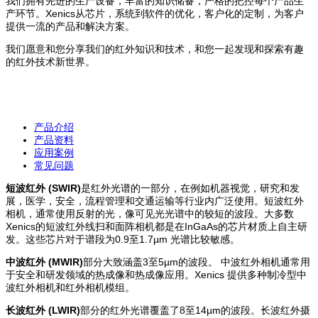
我们拥有先进的生产设备，丰富的知识储备，严格的把控每个产品生
产环节。Xenics从芯片，系统到软件的优化，客户化的定制，为客户
提供一流的产品和解决方案。
我们愿意和您分享我们的红外知识和技术，和您一起发现和探索有趣
的红外技术新世界。
产品介绍
产品资料
应用案例
常见问题
短波红外 (SWIR)
是红外光谱的一部分，在例如机器视觉，研究和发
展，医学，安全，流程管理和交通运输等行业内广泛使用。短波红外
相机，通常使用反射的光，像可见光光谱中的较短的波段。大多数
Xenics的短波红外线扫和面阵相机都是在InGaAs的芯片材质上自主研
发。这些芯片对于谱段为0.9至1.7µm 光谱比较敏感。
中波红外 (MWIR)
部分大致涵盖3至5µm的波段。 中波红外相机通常用
于安全和研发领域的热成像和热成像应用。Xenics 提供多种制冷型中
波红外相机和红外相机模组。
长波红外 (LWIR)
部分的红外光谱覆盖了8至14µm的波段。长波红外摄