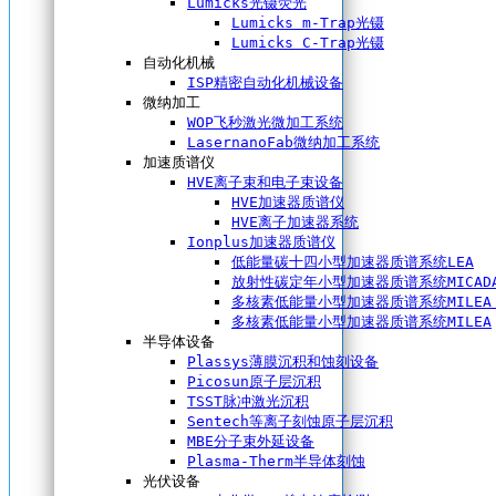
Lumicks光镊荧光
Lumicks m-Trap光镊
Lumicks C-Trap光镊
自动化机械
ISP精密自动化机械设备
微纳加工
WOP飞秒激光微加工系统
LasernanoFab微纳加工系统
加速质谱仪
HVE离子束和电子束设备
HVE加速器质谱仪
HVE离子加速器系统
Ionplus加速器质谱仪
低能量碳十四小型加速器质谱系统LEA
放射性碳定年小型加速器质谱系统MICAD
多核素低能量小型加速器质谱系统MILEA 
多核素低能量小型加速器质谱系统MILEA
半导体设备
Plassys薄膜沉积和蚀刻设备
Picosun原子层沉积
TSST脉冲激光沉积
Sentech等离子刻蚀原子层沉积
MBE分子束外延设备
Plasma-Therm半导体刻蚀
光伏设备