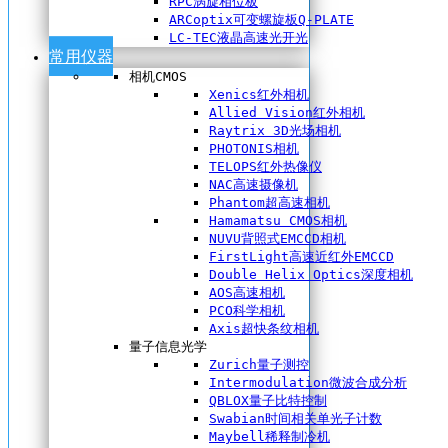
RPC涡旋相位板
ARCoptix可变螺旋板Q-PLATE
LC-TEC液晶高速光开光
常用仪器
相机CMOS
Xenics红外相机
Allied Vision红外相机
Raytrix 3D光场相机
PHOTONIS相机
TELOPS红外热像仪
NAC高速摄像机
Phantom超高速相机
Hamamatsu CMOS相机
NUVU背照式EMCCD相机
FirstLight高速近红外EMCCD
Double Helix Optics深度相机
AOS高速相机
PCO科学相机
Axis超快条纹相机
量子信息光学
Zurich量子测控
Intermodulation微波合成分析
QBLOX量子比特控制
Swabian时间相关单光子计数
Maybell稀释制冷机