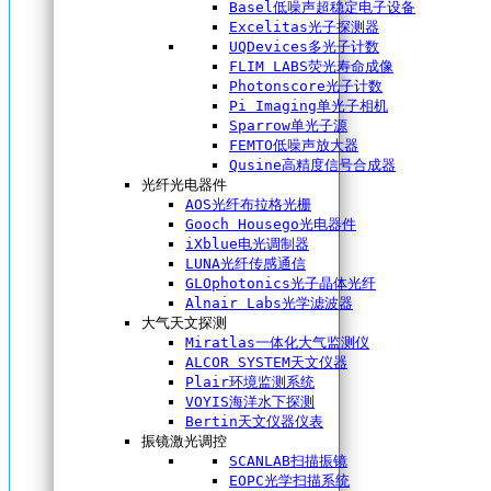
Basel低噪声超稳定电子设备
Excelitas光子探测器
UQDevices多光子计数
FLIM LABS荧光寿命成像
Photonscore光子计数
Pi Imaging单光子相机
Sparrow单光子源
FEMTO低噪声放大器
Qusine高精度信号合成器
光纤光电器件
AOS光纤布拉格光栅
Gooch Housego光电器件
iXblue电光调制器
LUNA光纤传感通信
GLOphotonics光子晶体光纤
Alnair Labs光学滤波器
大气天文探测
Miratlas一体化大气监测仪
ALCOR SYSTEM天文仪器
Plair环境监测系统
VOYIS海洋水下探测
Bertin天文仪器仪表
振镜激光调控
SCANLAB扫描振镜
EOPC光学扫描系统