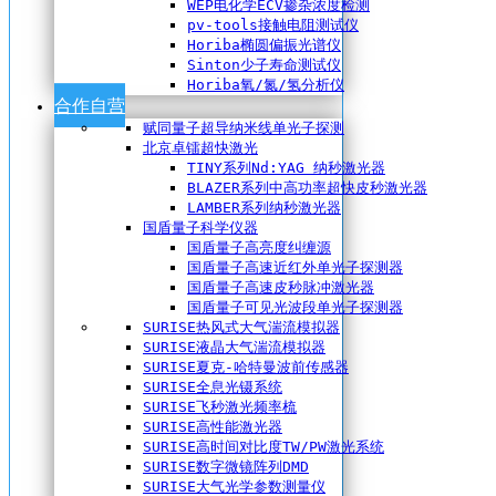
WEP电化学ECV掺杂浓度检测
pv-tools接触电阻测试仪
Horiba椭圆偏振光谱仪
Sinton少子寿命测试仪
Horiba氧/氮/氢分析仪
合作自营
赋同量子超导纳米线单光子探测
北京卓镭超快激光
TINY系列Nd:YAG 纳秒激光器
BLAZER系列中高功率超快皮秒激光器
LAMBER系列纳秒激光器
国盾量子科学仪器
国盾量子高亮度纠缠源
国盾量子高速近红外单光子探测器
国盾量子高速皮秒脉冲激光器
国盾量子可见光波段单光子探测器
SURISE热风式大气湍流模拟器
SURISE液晶大气湍流模拟器
SURISE夏克-哈特曼波前传感器
SURISE全息光镊系统
SURISE飞秒激光频率梳
SURISE高性能激光器
SURISE高时间对比度TW/PW激光系统
SURISE数字微镜阵列DMD
SURISE大气光学参数测量仪