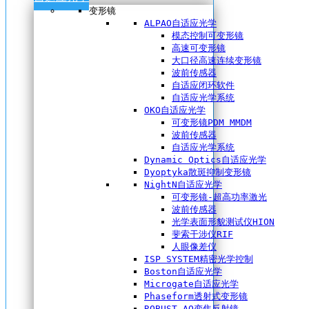
变形镜
ALPAO自适应光学
模态控制可变形镜
高速可变形镜
大口径高速连续变形镜
波前传感器
自适应闭环软件
自适应光学系统
OKO自适应光学
可变形镜PDM MMDM
波前传感器
自适应光学系统
Dynamic Optics自适应光学
Dyoptyka散斑抑制变形镜
NightN自适应光学
可变形镜-超高功率激光
波前传感器
光学表面形貌测试仪HION
斐索干涉仪RIF
人眼像差仪
ISP SYSTEM精密光学控制
Boston自适应光学
Microgate自适应光学
Phaseform透射式变形镜
ROBUST AO变焦反射镜