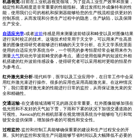
机器视觉-
目前在工业机器视觉领域，为了提高工业生产效率和质量，
稳定性和高精度是非常重要的性能指标。通过发挥红外成像特有的性
能，使用我们公司的相机和探测器能够给您的生产线流程提供更好的
控制系统，从而发现和分类生产过程中的隐患，生产缺陷，以及保障
生产安全。
自适应光学
-
或者
波前
传感是用来测量波前错误和畸变以及对图像结果
进行实时校正的技术。这项技术经常用于天文学，可以用来产生高质
量的图像使得研究者能够进行精确的天文学分析。在天文学系统里面
使用的自适应光学系统当中，一个明亮的参考恒星经常会被用来作为
测量
大气
扰动光学波前畸变的参考点。通过使用低噪声的短波红外相
机搭建的红外波前传感设备，使得研究者可以采用相对更暗的恒星作
为参考点。
红外激光束分析
-现代科学，医学以及工业应用中，在日常工作中会采
用红外激光束进行操作。很多的应用也采用高能激光束。在这种情况
下，我们需要对激光束的性能进行日常的监控，从而保证激光束的安
全和精确性。
交通运输
-在交通领域清晰可见的路况非常重要。红外图像能够加强在
低光照和不友好的天气如下雪，下雨和下雾的状况下加强交通道路的
可视性。Xenics的红外相机部署在视觉增强系统当中能够给飞行和驾
驶安全提供保障，增加操作者的可视性和安全性。
过程监控
-监控和控制工具能够确保重要的建设和生产过程安全的开
展。实时的监控和发现生产问题能够节省时间以及大幅降低不必要的