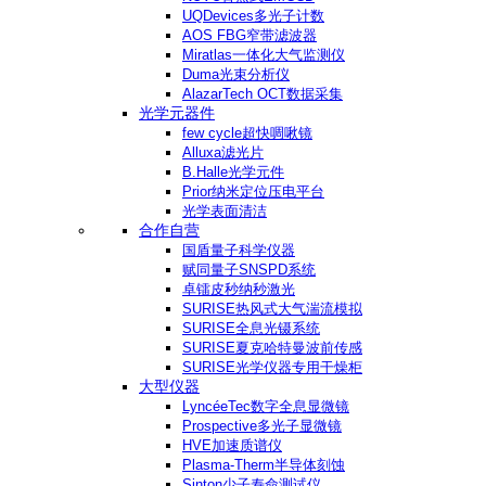
UQDevices多光子计数
AOS FBG窄带滤波器
Miratlas一体化大气监测仪
Duma光束分析仪
AlazarTech OCT数据采集
光学元器件
few cycle超快啁啾镜
Alluxa滤光片
B.Halle光学元件
Prior纳米定位压电平台
光学表面清洁
合作自营
国盾量子科学仪器
赋同量子SNSPD系统
卓镭皮秒纳秒激光
SURISE热风式大气湍流模拟
SURISE全息光镊系统
SURISE夏克哈特曼波前传感
SURISE光学仪器专用干燥柜
大型仪器
LyncéeTec数字全息显微镜
Prospective多光子显微镜
HVE加速质谱仪
Plasma-Therm半导体刻蚀
Sinton少子寿命测试仪