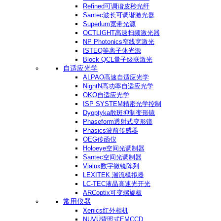
Refined可调谐皮秒光纤
Santec波长可调谐激光器
Superlum宽带光源
OCTLIGHT高速扫频激光器
NP Photonics窄线宽激光
ISTEQ等离子体光源
Block QCL量子级联激光
自适应光学
ALPAO高速自适应光学
NightN高功率自适应光学
OKO自适应光学
ISP SYSTEM精密光学控制
Dyoptyka散斑抑制变形镜
Phaseform透射式变形镜
Phasics波前传感器
OEG传函仪
Holoeye空间光调制器
Santec空间光调制器
Vialux数字微镜阵列
LEXITEK 湍流模拟器
LC-TEC液晶高速光开光
ARCoptix可变螺旋板
常用仪器
Xenics红外相机
NUVÜ背照式EMCCD