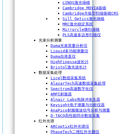
LINOS激光场镜
Cambridge MOVIA振镜
Cambridge共振型扫描振镜CRS
Sill Optics激光场镜
MRC激光稳定系统
Mirrorcle微扫描镜
PLS高速多边形扫描仪
光束分析测量
Duma光束质量分析仪
Liquid多功能测量仪
Duma自准直仪
HighFinesse波长计
Bristol激光波长计
数据采集处理
Licel数据采集系统
AlazarTech高速数据采集处理
Spectrum高速数字化仪
AMPI刺激器
Alnair Labs电脉冲发生器
Keysight电子测量与分析仪器
AnaPico射频微波信号分析与测量
D-TACQ高性能同步数据采集
红外光谱
ARCoptix红外光谱仪
PhaseTech二维红外光谱仪