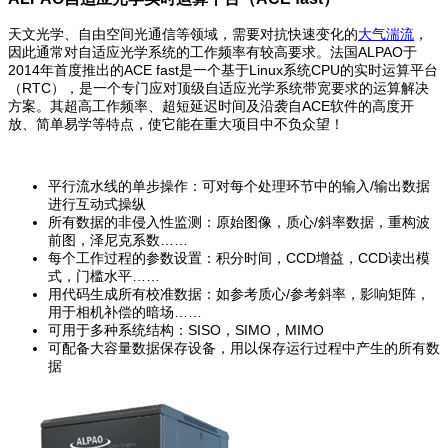
天文光学、自由空间光通信等领域，需要对抗快速变化的
大气
湍流
，
因此通常对自适应光学系统的工作频率有较高要求。法国ALPAO于
2014年首度推出的ACE fast是一个基于Linux系统CPU的实时运算平台
（RTC），是一个专门应对顶级自适应光学系统带宽要求的运算解决
方案。其超高工作频率、超短延迟时间及沿袭自ACE软件的高度开
放、简单易学等特点，使它能在重大项目中不负众望！
平行流水线的单步操作：可对每个处理环节中的输入/输出数据
进行互动式操纵
所有数据的非侵入性监测：原始图像，质心/斜率数据，重构波
前图，泽尼克系数……
每个工作过程的参数设置：积分时间，CCD增益，CCD读出模
式，门槛水平……
用代码生成所有校准数据：如参考质心/参考斜率，影响矩阵，
用于相机补偿的暗场……
可用于多种系统结构：SISO，SIMO，MIMO
可配备大容量数据保存设备，用以保存运行过程中产生的所有数
据