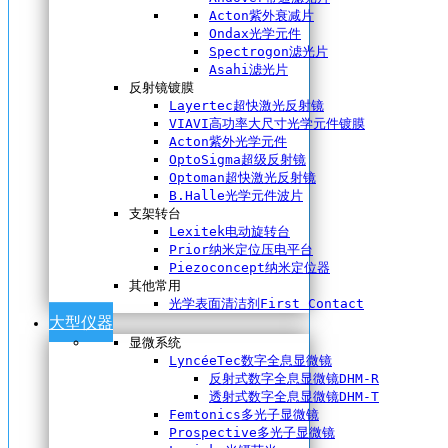
Acton紫外衰减片
Ondax光学元件
Spectrogon滤光片
Asahi滤光片
反射镜镀膜
Layertec超快激光反射镜
VIAVI高功率大尺寸光学元件镀膜
Acton紫外光学元件
OptoSigma超级反射镜
Optoman超快激光反射镜
B.Halle光学元件波片
支架转台
Lexitek电动旋转台
Prior纳米定位压电平台
Piezoconcept纳米定位器
其他常用
光学表面清洁剂First Contact
大型仪器
显微系统
LyncéeTec数字全息显微镜
反射式数字全息显微镜DHM-R
透射式数字全息显微镜DHM-T
Femtonics多光子显微镜
Prospective多光子显微镜