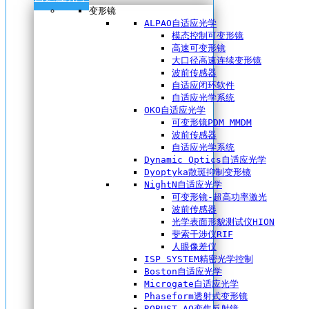
变形镜
ALPAO自适应光学
模态控制可变形镜
高速可变形镜
大口径高速连续变形镜
波前传感器
自适应闭环软件
自适应光学系统
OKO自适应光学
可变形镜PDM MMDM
波前传感器
自适应光学系统
Dynamic Optics自适应光学
Dyoptyka散斑抑制变形镜
NightN自适应光学
可变形镜-超高功率激光
波前传感器
光学表面形貌测试仪HION
斐索干涉仪RIF
人眼像差仪
ISP SYSTEM精密光学控制
Boston自适应光学
Microgate自适应光学
Phaseform透射式变形镜
ROBUST AO变焦反射镜