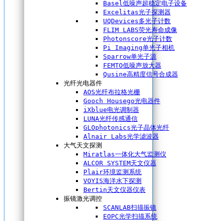
Basel低噪声超稳定电子设备
Excelitas光子探测器
UQDevices多光子计数
FLIM LABS荧光寿命成像
Photonscore光子计数
Pi Imaging单光子相机
Sparrow单光子源
FEMTO低噪声放大器
Qusine高精度信号合成器
光纤光电器件
AOS光纤布拉格光栅
Gooch Housego光电器件
iXblue电光调制器
LUNA光纤传感通信
GLOphotonics光子晶体光纤
Alnair Labs光学滤波器
大气天文探测
Miratlas一体化大气监测仪
ALCOR SYSTEM天文仪器
Plair环境监测系统
VOYIS海洋水下探测
Bertin天文仪器仪表
振镜激光调控
SCANLAB扫描振镜
EOPC光学扫描系统