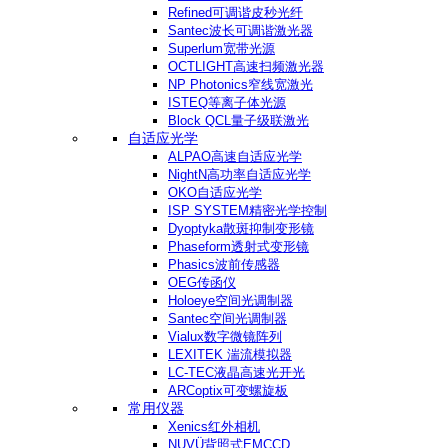
Refined可调谐皮秒光纤
Santec波长可调谐激光器
Superlum宽带光源
OCTLIGHT高速扫频激光器
NP Photonics窄线宽激光
ISTEQ等离子体光源
Block QCL量子级联激光
自适应光学
ALPAO高速自适应光学
NightN高功率自适应光学
OKO自适应光学
ISP SYSTEM精密光学控制
Dyoptyka散斑抑制变形镜
Phaseform透射式变形镜
Phasics波前传感器
OEG传函仪
Holoeye空间光调制器
Santec空间光调制器
Vialux数字微镜阵列
LEXITEK 湍流模拟器
LC-TEC液晶高速光开光
ARCoptix可变螺旋板
常用仪器
Xenics红外相机
NUVÜ背照式EMCCD