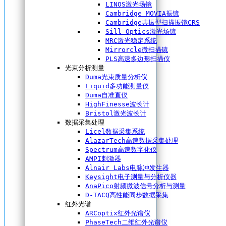
LINOS激光场镜
Cambridge MOVIA振镜
Cambridge共振型扫描振镜CRS
Sill Optics激光场镜
MRC激光稳定系统
Mirrorcle微扫描镜
PLS高速多边形扫描仪
光束分析测量
Duma光束质量分析仪
Liquid多功能测量仪
Duma自准直仪
HighFinesse波长计
Bristol激光波长计
数据采集处理
Licel数据采集系统
AlazarTech高速数据采集处理
Spectrum高速数字化仪
AMPI刺激器
Alnair Labs电脉冲发生器
Keysight电子测量与分析仪器
AnaPico射频微波信号分析与测量
D-TACQ高性能同步数据采集
红外光谱
ARCoptix红外光谱仪
PhaseTech二维红外光谱仪