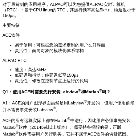
对于最苛刻的应用程序，ALPAO可以为您提供ALPAO实时计算机
（RTC）：基于CPU linux的RTC，其运行频率高达5kHz，纯延迟小于
150µs。
主要特征
ACE软件
易于使用：可根据您的需求定制的用户友好界面
灵活性：面向对象的模块化体系结构
ALPAO RTC
速度：高达5kHz
低延迟和抖动：纯延迟低至150µs
灵活性：修改在控制节点上运行的代码
®
®
Q1：使用ACE时需要先行安装Labview
和Matlab
吗？
®
A1：ACE的用户图形界面虽然是用Labview
开发的，但用户使用前却
®
并不需要事先安装Labview
。
®
ACE的所有运算实际上都在Matlab
中进行，因此用户必须事先安装
®
Matlab
软件（2014b或以上版本）。需要特备提醒的是，正版
®
Matlab
软件需要用户另行购买，它并不属于ACE软件的供货范围。