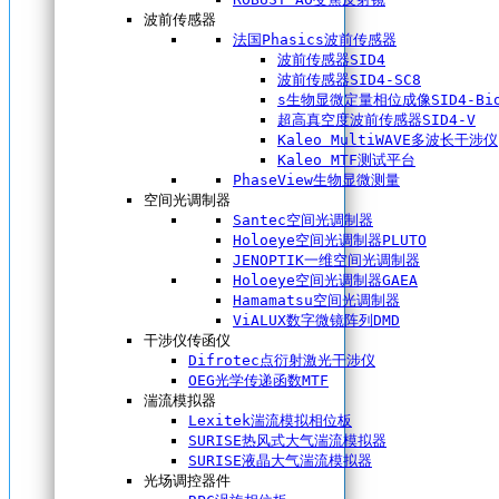
波前传感器
法国Phasics波前传感器
波前传感器SID4
波前传感器SID4-SC8
s生物显微定量相位成像SID4-Bi
超高真空度波前传感器SID4-V
Kaleo MultiWAVE多波长干涉仪
Kaleo MTF测试平台
PhaseView生物显微测量
空间光调制器
Santec空间光调制器
Holoeye空间光调制器PLUTO
JENOPTIK一维空间光调制器
Holoeye空间光调制器GAEA
Hamamatsu空间光调制器
ViALUX数字微镜阵列DMD
干涉仪传函仪
Difrotec点衍射激光干涉仪
OEG光学传递函数MTF
湍流模拟器
Lexitek湍流模拟相位板
SURISE热风式大气湍流模拟器
SURISE液晶大气湍流模拟器
光场调控器件