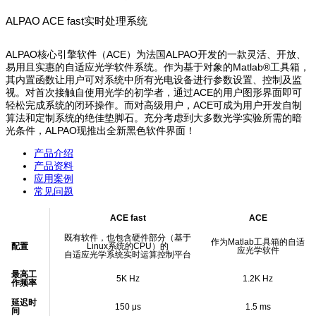
ALPAO ACE fast实时处理系统
ALPAO核心引擎软件（ACE）为法国ALPAO开发的一款灵活、开放、
易用且实惠的自适应光学软件系统。作为基于对象的Matlab®工具箱，
其内置函数让用户可对系统中所有光电设备进行参数设置、控制及监
视。对首次接触自使用光学的初学者，通过ACE的用户图形界面即可
轻松完成系统的闭环操作。而对高级用户，ACE可成为用户开发自制
算法和定制系统的绝佳垫脚石。充分考虑到大多数光学实验所需的暗
光条件，ALPAO现推出全新黑色软件界面！
产品介绍
产品资料
应用案例
常见问题
ACE fast
ACE
既有软件，也包含硬件部分（基于
作为Matlab工具箱的自适
配置
Linux系统的CPU）的
应光学软件
自适应光学系统实时运算控制平台
最高工
5K Hz
1.2K Hz
作频率
延迟时
150 μs
1.5 ms
间