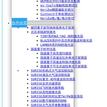
WEP电化学ECV掺杂浓度检测
pv-tools接触电阻测试仪
Horiba椭圆偏振光谱仪
Sinton少子寿命测试仪
Horiba氧/氮/氢分析仪
合作自营
赋同量子超导纳米线单光子探测
北京卓镭超快激光
TINY系列Nd:YAG 纳秒激光器
BLAZER系列中高功率超快皮秒激光器
LAMBER系列纳秒激光器
国盾量子科学仪器
国盾量子高亮度纠缠源
国盾量子高速近红外单光子探测器
国盾量子高速皮秒脉冲激光器
国盾量子可见光波段单光子探测器
SURISE热风式大气湍流模拟器
SURISE液晶大气湍流模拟器
SURISE夏克-哈特曼波前传感器
SURISE全息光镊系统
SURISE飞秒激光频率梳
SURISE高性能激光器
SURISE高时间对比度TW/PW激光系统
SURISE数字微镜阵列DMD
SURISE大气光学参数测量仪