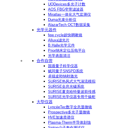
UQDevices多光子计数
AOS FBG窄带滤波器
Miratlas一体化大气监测仪
Duma光束分析仪
AlazarTech OCT数据采集
光学元器件
few cycle超快啁啾镜
Alluxa滤光片
B.Halle光学元件
Prior纳米定位压电平台
光学表面清洁
合作自营
国盾量子科学仪器
赋同量子SNSPD系统
卓镭皮秒纳秒激光
SURISE热风式大气湍流模拟
SURISE全息光镊系统
SURISE夏克哈特曼波前传感
SURISE光学仪器专用干燥柜
大型仪器
LyncéeTec数字全息显微镜
Prospective多光子显微镜
HVE加速质谱仪
Plasma-Therm半导体刻蚀
Sinton少子寿命测试仪