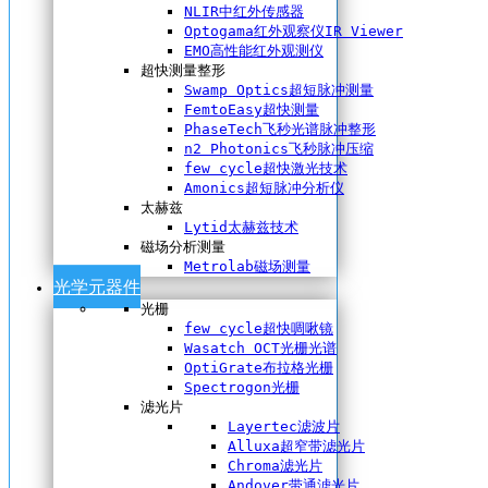
NLIR中红外传感器
Optogama红外观察仪IR Viewer
EMO高性能红外观测仪
超快测量整形
Swamp Optics超短脉冲测量
FemtoEasy超快测量
PhaseTech飞秒光谱脉冲整形
n2 Photonics飞秒脉冲压缩
few cycle超快激光技术
Amonics超短脉冲分析仪
太赫兹
Lytid太赫兹技术
磁场分析测量
Metrolab磁场测量
光学元器件
光栅
few cycle超快啁啾镜
Wasatch OCT光栅光谱
OptiGrate布拉格光栅
Spectrogon光栅
滤光片
Layertec滤波片
Alluxa超窄带滤光片
Chroma滤光片
Andover带通滤光片