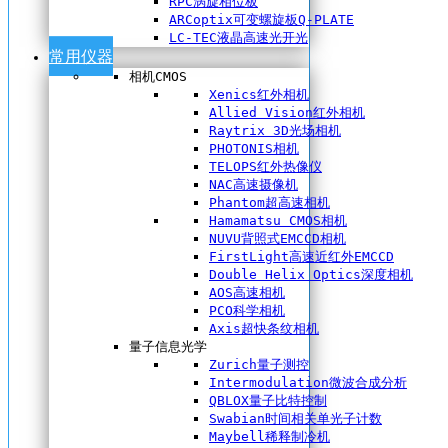
RPC涡旋相位板
ARCoptix可变螺旋板Q-PLATE
LC-TEC液晶高速光开光
常用仪器
相机CMOS
Xenics红外相机
Allied Vision红外相机
Raytrix 3D光场相机
PHOTONIS相机
TELOPS红外热像仪
NAC高速摄像机
Phantom超高速相机
Hamamatsu CMOS相机
NUVU背照式EMCCD相机
FirstLight高速近红外EMCCD
Double Helix Optics深度相机
AOS高速相机
PCO科学相机
Axis超快条纹相机
量子信息光学
Zurich量子测控
Intermodulation微波合成分析
QBLOX量子比特控制
Swabian时间相关单光子计数
Maybell稀释制冷机