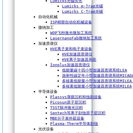
Lumicks光镊荧光
Lumicks m-Trap光镊
Lumicks C-Trap光镊
自动化机械
ISP精密自动化机械设备
微纳加工
WOP飞秒激光微加工系统
LasernanoFab微纳加工系统
加速质谱仪
HVE离子束和电子束设备
HVE加速器质谱仪
HVE离子加速器系统
Ionplus加速器质谱仪
低能量碳十四小型加速器质谱系统LEA
放射性碳定年小型加速器质谱系统MICAD
多核素低能量小型加速器质谱系统MILEA 
多核素低能量小型加速器质谱系统MILEA
半导体设备
Plassys薄膜沉积和蚀刻设备
Picosun原子层沉积
TSST脉冲激光沉积
Sentech等离子刻蚀原子层沉积
MBE分子束外延设备
Plasma-Therm半导体刻蚀
光伏设备