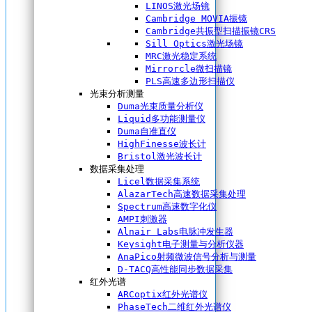
LINOS激光场镜
Cambridge MOVIA振镜
Cambridge共振型扫描振镜CRS
Sill Optics激光场镜
MRC激光稳定系统
Mirrorcle微扫描镜
PLS高速多边形扫描仪
光束分析测量
Duma光束质量分析仪
Liquid多功能测量仪
Duma自准直仪
HighFinesse波长计
Bristol激光波长计
数据采集处理
Licel数据采集系统
AlazarTech高速数据采集处理
Spectrum高速数字化仪
AMPI刺激器
Alnair Labs电脉冲发生器
Keysight电子测量与分析仪器
AnaPico射频微波信号分析与测量
D-TACQ高性能同步数据采集
红外光谱
ARCoptix红外光谱仪
PhaseTech二维红外光谱仪