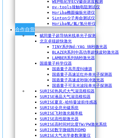
WEP电化学ECV掺杂浓度检测
pv-tools接触电阻测试仪
Horiba椭圆偏振光谱仪
Sinton少子寿命测试仪
Horiba氧/氮/氢分析仪
合作自营
赋同量子超导纳米线单光子探测
北京卓镭超快激光
TINY系列Nd:YAG 纳秒激光器
BLAZER系列中高功率超快皮秒激光器
LAMBER系列纳秒激光器
国盾量子科学仪器
国盾量子高亮度纠缠源
国盾量子高速近红外单光子探测器
国盾量子高速皮秒脉冲激光器
国盾量子可见光波段单光子探测器
SURISE热风式大气湍流模拟器
SURISE液晶大气湍流模拟器
SURISE夏克-哈特曼波前传感器
SURISE全息光镊系统
SURISE飞秒激光频率梳
SURISE高性能激光器
SURISE高时间对比度TW/PW激光系统
SURISE数字微镜阵列DMD
SURISE大气光学参数测量仪