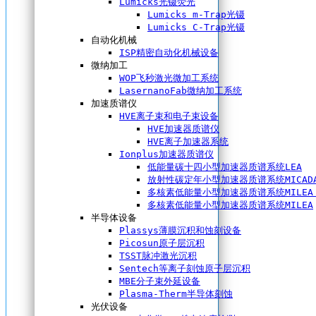
Lumicks光镊荧光
Lumicks m-Trap光镊
Lumicks C-Trap光镊
自动化机械
ISP精密自动化机械设备
微纳加工
WOP飞秒激光微加工系统
LasernanoFab微纳加工系统
加速质谱仪
HVE离子束和电子束设备
HVE加速器质谱仪
HVE离子加速器系统
Ionplus加速器质谱仪
低能量碳十四小型加速器质谱系统LEA
放射性碳定年小型加速器质谱系统MICAD
多核素低能量小型加速器质谱系统MILEA 
多核素低能量小型加速器质谱系统MILEA
半导体设备
Plassys薄膜沉积和蚀刻设备
Picosun原子层沉积
TSST脉冲激光沉积
Sentech等离子刻蚀原子层沉积
MBE分子束外延设备
Plasma-Therm半导体刻蚀
光伏设备