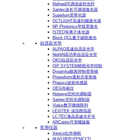
Refined可调谐皮秒光纤
Santec波长可调谐激光器
Superlum宽带光源
OCTLIGHT高速扫频激光器
NP Photonics窄线宽激光
ISTEQ等离子体光源
Block QCL量子级联激光
自适应光学
ALPAO高速自适应光学
NightN高功率自适应光学
OKO自适应光学
ISP SYSTEM精密光学控制
Dyoptyka散斑抑制变形镜
Phaseform透射式变形镜
Phasics波前传感器
OEG传函仪
Holoeye空间光调制器
Santec空间光调制器
Vialux数字微镜阵列
LEXITEK 湍流模拟器
LC-TEC液晶高速光开光
ARCoptix可变螺旋板
常用仪器
Xenics红外相机
NUVÜ背照式EMCCD